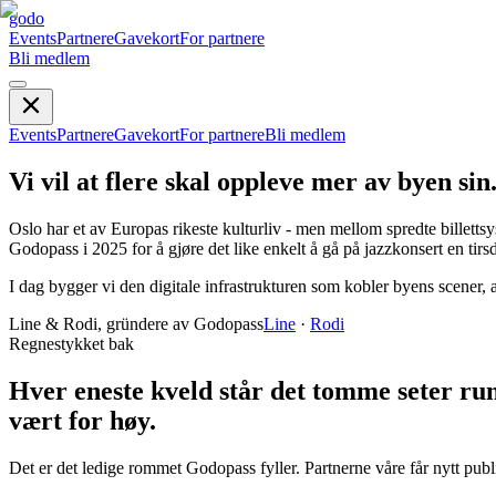
godo
Events
Partnere
Gavekort
For partnere
Bli medlem
Events
Partnere
Gavekort
For partnere
Bli medlem
Vi vil at flere skal oppleve mer av byen sin
Oslo har et av Europas rikeste kulturliv - men mellom spredte billettsyst
Godopass i 2025 for å gjøre det like enkelt å gå på jazzkonsert en tir
I dag bygger vi den digitale infrastrukturen som kobler byens scener
Line & Rodi, gründere av Godopass
Line
·
Rodi
Regnestykket bak
Hver eneste kveld står det
tomme seter
run
vært for høy.
Det er det ledige rommet Godopass fyller. Partnerne våre får nytt publi