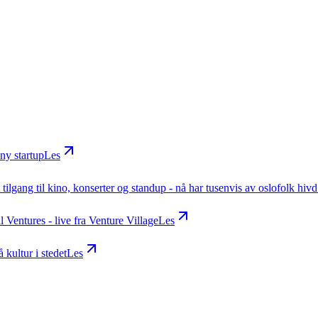
 ny startup
Les
t tilgang til kino, konserter og standup - nå har tusenvis av oslofolk hiv
 Ventures - live fra Venture Village
Les
kultur i stedet
Les