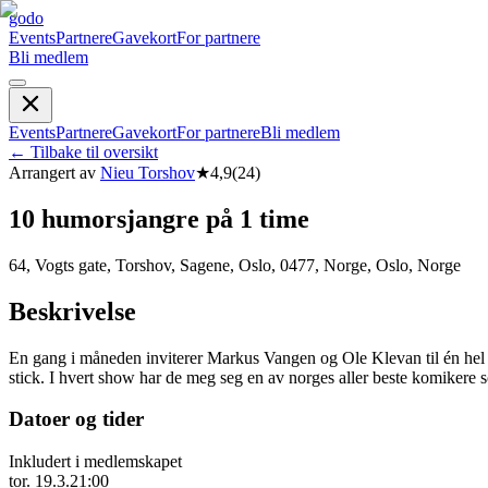
godo
Events
Partnere
Gavekort
For partnere
Bli medlem
Events
Partnere
Gavekort
For partnere
Bli medlem
←
Tilbake til oversikt
Arrangert av
Nieu Torshov
★
4,9
(
24
)
10 humorsjangre på 1 time
64, Vogts gate, Torshov, Sagene, Oslo, 0477, Norge, Oslo, Norge
Beskrivelse
En gang i måneden inviterer Markus Vangen og Ole Klevan til én hel ti
stick. I hvert show har de meg seg en av norges aller beste komikere s
Datoer og tider
Inkludert i medlemskapet
tor. 19.3.
21:00