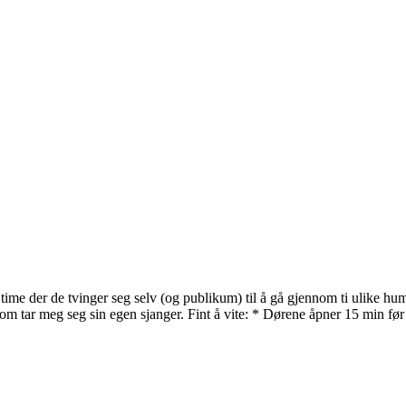
me der de tvinger seg selv (og publikum) til å gå gjennom ti ulike humo
om tar meg seg sin egen sjanger. Fint å vite: * Dørene åpner 15 min før