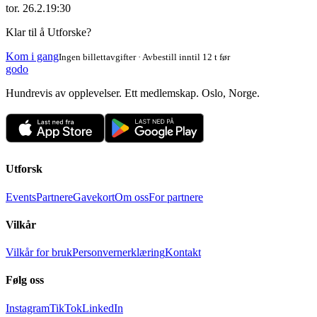
tor. 26.2.
19:30
Klar til å Utforske?
Kom i gang
Ingen billettavgifter · Avbestill inntil 12 t før
godo
Hundrevis av opplevelser. Ett medlemskap. Oslo, Norge.
Utforsk
Events
Partnere
Gavekort
Om oss
For partnere
Vilkår
Vilkår for bruk
Personvernerklæring
Kontakt
Følg oss
Instagram
TikTok
LinkedIn