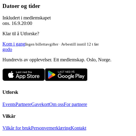
Datoer og tider
Inkludert i medlemskapet
ons. 16.9.
20:00
Klar til å Utforske?
Kom i gang
Ingen billettavgifter · Avbestill inntil 12 t før
godo
Hundrevis av opplevelser. Ett medlemskap. Oslo, Norge.
Utforsk
Events
Partnere
Gavekort
Om oss
For partnere
Vilkår
Vilkår for bruk
Personvernerklæring
Kontakt