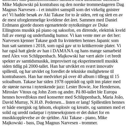
Mike Majkowski på kontrabass og den norske trommeslageren Dag
Magnus Narvesen - i et intuitivt samspill som det virkelig gnistrer
av! Vi hadde besøk av Aki Takase for to år siden, rett og slett en av
de mest uforglemmelige kveldene det året. Sammen med Daniel
Erdmann gjorde duoen egenartetede nytolkninger av Duke
Ellingtons musikk på piano og saksofon, en dirrende, elektrisk kveld
full av energi og underfundig humor. Vi kan vente mer av det her:
Narvesen kjenner Takase godt fra kvintetten hennes Japanic som
hun satt sammen i 2018, som også gav ut to kritikerroste plater. Vi
har også hatt glede av han i DAMANA og hans mange samarbeid
med Alex von Schlippenbach. Majkowski har vært aktiv i et bredt
spekter av samtidsmusikk, improvisert og eksperimentell musikk
siden tidlig på 2000-tallet. Han har utviklet en svært innovativ
spillestil, og har utvidet og foredlet de tekniske mulighetene til
kontrabassen. Han har medvirket på over 40 album i tillegg til 15
soloalbum. Takase har siden 1978 opptrådt og spilt inn plater med
de største navna i nytenkende jazz: Lester Bowie, Joe Henderson,
Miroslav Vitous og John Zorn og andre. På 80-tallet ble Europa
hennes hovedfokus med konserter med Schlippenbach, Maria João,
David Murray, N.H.Ø. Pedersen... listen er lang! Spillestilen hennes
er både energisk og følsom, eksplosiv og kreativ, og sammen med et
solid og uredd radarpar i rytmeseksjonen er det duket for en
musikkopplevelse av de sjeldne. Aki Takase - piano, Mike
Majkowski - bass, Dag Magnus Narvesen - trommer.