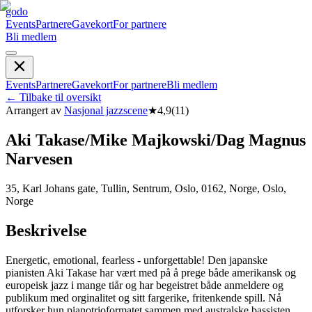
godo
Events
Partnere
Gavekort
For partnere
Bli medlem
Events
Partnere
Gavekort
For partnere
Bli medlem
←
Tilbake til oversikt
Arrangert av
Nasjonal jazzscene
★
4,9
(
11
)
Aki Takase/Mike Majkowski/Dag Magnus
Narvesen
35, Karl Johans gate, Tullin, Sentrum, Oslo, 0162, Norge, Oslo,
Norge
Beskrivelse
Energetic, emotional, fearless - unforgettable! Den japanske
pianisten Aki Takase har vært med på å prege både amerikansk og
europeisk jazz i mange tiår og har begeistret både anmeldere og
publikum med orginalitet og sitt fargerike, fritenkende spill. Nå
utforsker hun pianotrioformatet sammen med australske bassisten