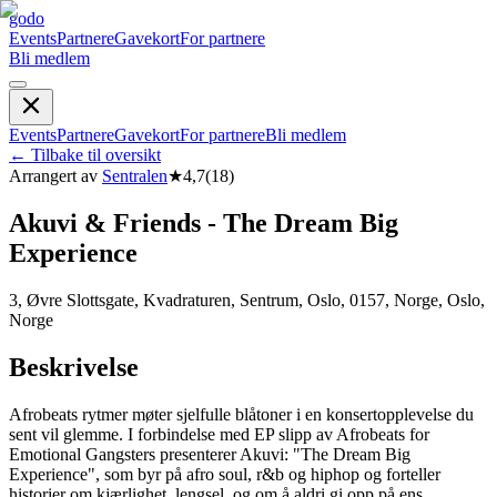
godo
Events
Partnere
Gavekort
For partnere
Bli medlem
Events
Partnere
Gavekort
For partnere
Bli medlem
←
Tilbake til oversikt
Arrangert av
Sentralen
★
4,7
(
18
)
Akuvi & Friends - The Dream Big
Experience
3, Øvre Slottsgate, Kvadraturen, Sentrum, Oslo, 0157, Norge, Oslo,
Norge
Beskrivelse
Afrobeats rytmer møter sjelfulle blåtoner i en konsertopplevelse du
sent vil glemme. I forbindelse med EP slipp av Afrobeats for
Emotional Gangsters presenterer Akuvi: "The Dream Big
Experience", som byr på afro soul, r&b og hiphop og forteller
historier om kjærlighet, lengsel, og om å aldri gi opp på ens