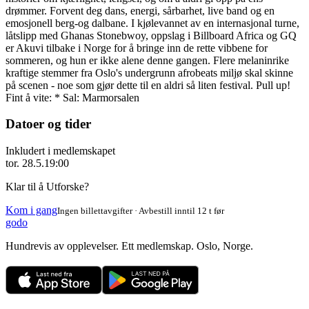
drømmer. Forvent deg dans, energi, sårbarhet, live band og en
emosjonell berg-og dalbane. I kjølevannet av en internasjonal turne,
låtslipp med Ghanas Stonebwoy, oppslag i Billboard Africa og GQ
er Akuvi tilbake i Norge for å bringe inn de rette vibbene for
sommeren, og hun er ikke alene denne gangen. Flere melaninrike
kraftige stemmer fra Oslo's undergrunn afrobeats miljø skal skinne
på scenen - noe som gjør dette til en aldri så liten festival. Pull up!
Fint å vite: * Sal: Marmorsalen
Datoer og tider
Inkludert i medlemskapet
tor. 28.5.
19:00
Klar til å Utforske?
Kom i gang
Ingen billettavgifter · Avbestill inntil 12 t før
godo
Hundrevis av opplevelser. Ett medlemskap. Oslo, Norge.