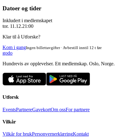
Datoer og tider
Inkludert i medlemskapet
tor. 11.12.
21:00
Klar til å Utforske?
Kom i gang
Ingen billettavgifter · Avbestill inntil 12 t før
godo
Hundrevis av opplevelser. Ett medlemskap. Oslo, Norge.
Utforsk
Events
Partnere
Gavekort
Om oss
For partnere
Vilkår
Vilkår for bruk
Personvernerklæring
Kontakt