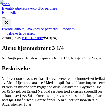
godo
Events
Partnere
Gavekort
For partnere
Bli medlem
Events
Partnere
Gavekort
For partnere
Bli medlem
←
Tilbake til oversikt
Arrangert av
Nieu Torshov
★
4,9
(
24
)
Alene hjemmebrent 3 1/4
64, Vogts gate, Torshov, Sagene, Oslo, 0477, Norge, Oslo, Norge
Beskrivelse
Vi følger opp suksessen fra i fjor og leverer en ny improvisert hyllest
av Alene Hjemme-paradiset! Med innspill fra publikum improviserer
vi frem en historie som bygger på disse klassikerne. Brødrene HM
og JS Skard, og Erlend Nervold serverer tredjeklasses skuespill og
sultanen av jazz, Stian Omenås, improviserer musikk du knapt har
hørt før. Fint å vite: * Dørene åpner 15 minutter for showstart. *
Aldersgrense: 18 år