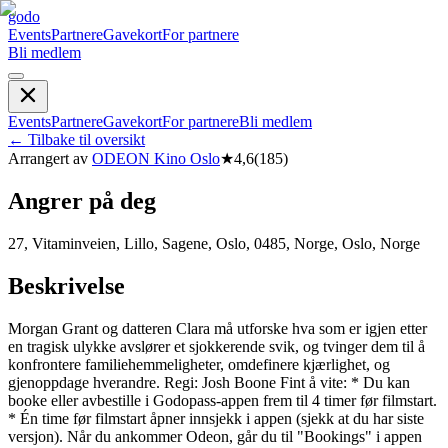
godo
Events
Partnere
Gavekort
For partnere
Bli medlem
Events
Partnere
Gavekort
For partnere
Bli medlem
←
Tilbake til oversikt
Arrangert av
ODEON Kino Oslo
★
4,6
(
185
)
Angrer på deg
27, Vitaminveien, Lillo, Sagene, Oslo, 0485, Norge, Oslo, Norge
Beskrivelse
Morgan Grant og datteren Clara må utforske hva som er igjen etter
en tragisk ulykke avslører et sjokkerende svik, og tvinger dem til å
konfrontere familiehemmeligheter, omdefinere kjærlighet, og
gjenoppdage hverandre. Regi: Josh Boone Fint å vite: * Du kan
booke eller avbestille i Godopass-appen frem til 4 timer før filmstart.
* Én time før filmstart åpner innsjekk i appen (sjekk at du har siste
versjon). Når du ankommer Odeon, går du til "Bookings" i appen