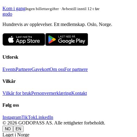
Kom i gang
Ingen billettavgifter · Avbestill inntil 12 t før
godo
Hundrevis av opplevelser. Ett medlemskap. Oslo, Norge.
Utforsk
Events
Partnere
Gavekort
Om oss
For partnere
Vilkår
Vilkår for bruk
Personvernerklæring
Kontakt
Følg oss
Instagram
TikTok
LinkedIn
©
2026
GODOPASS AS.
Alle rettigheter forbeholdt.
NO
EN
Laget i Norge