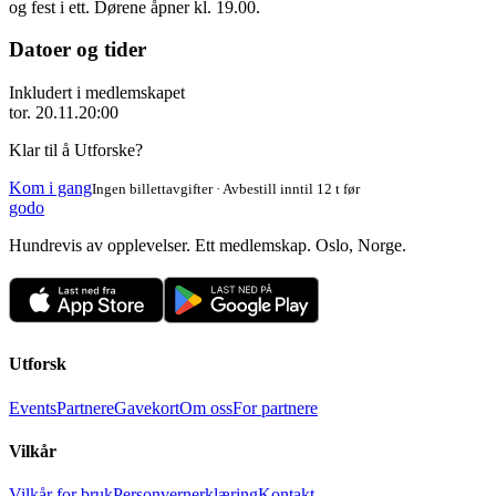
og fest i ett. Dørene åpner kl. 19.00.
Datoer og tider
Inkludert i medlemskapet
tor. 20.11.
20:00
Klar til å Utforske?
Kom i gang
Ingen billettavgifter · Avbestill inntil 12 t før
godo
Hundrevis av opplevelser. Ett medlemskap. Oslo, Norge.
Utforsk
Events
Partnere
Gavekort
Om oss
For partnere
Vilkår
Vilkår for bruk
Personvernerklæring
Kontakt