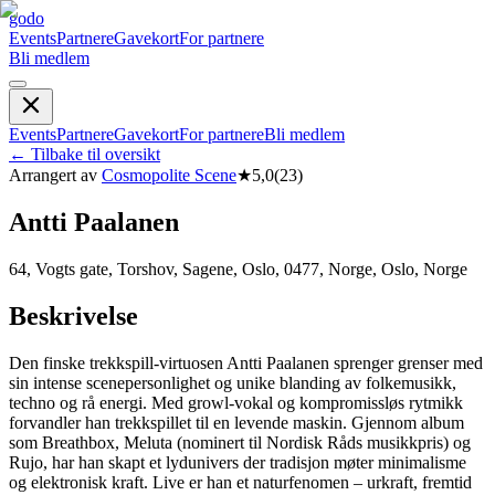
godo
Events
Partnere
Gavekort
For partnere
Bli medlem
Events
Partnere
Gavekort
For partnere
Bli medlem
←
Tilbake til oversikt
Arrangert av
Cosmopolite Scene
★
5,0
(
23
)
Antti Paalanen
64, Vogts gate, Torshov, Sagene, Oslo, 0477, Norge, Oslo, Norge
Beskrivelse
Den finske trekkspill-virtuosen Antti Paalanen sprenger grenser med
sin intense scenepersonlighet og unike blanding av folkemusikk,
techno og rå energi. Med growl-vokal og kompromissløs rytmikk
forvandler han trekkspillet til en levende maskin. Gjennom album
som Breathbox, Meluta (nominert til Nordisk Råds musikkpris) og
Rujo, har han skapt et lydunivers der tradisjon møter minimalisme
og elektronisk kraft. Live er han et naturfenomen – urkraft, fremtid