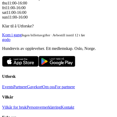
thu
11:00-16:00
fri
11:00-16:00
sat
11:00-16:00
sun
11:00-16:00
Klar til å Utforske?
Kom i gang
Ingen billettavgifter · Avbestill inntil 12 t før
godo
Hundrevis av opplevelser. Ett medlemskap. Oslo, Norge.
Utforsk
Events
Partnere
Gavekort
Om oss
For partnere
Vilkår
Vilkår for bruk
Personvernerklæring
Kontakt