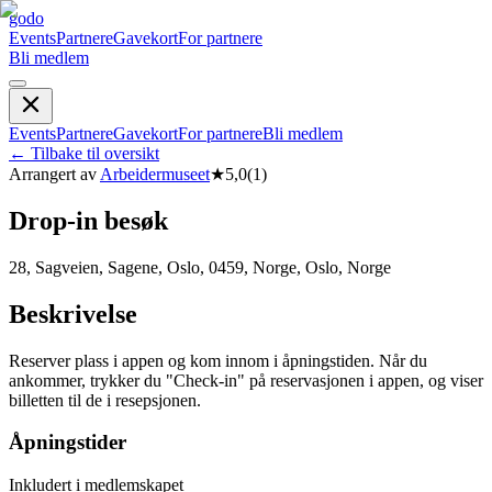
godo
Events
Partnere
Gavekort
For partnere
Bli medlem
Events
Partnere
Gavekort
For partnere
Bli medlem
←
Tilbake til oversikt
Arrangert av
Arbeidermuseet
★
5,0
(
1
)
Drop-in besøk
28, Sagveien, Sagene, Oslo, 0459, Norge, Oslo, Norge
Beskrivelse
Reserver plass i appen og kom innom i åpningstiden. Når du
ankommer, trykker du "Check-in" på reservasjonen i appen, og viser
billetten til de i resepsjonen.
Åpningstider
Inkludert i medlemskapet