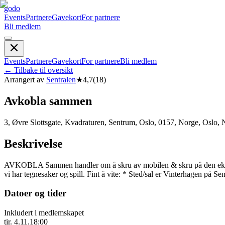
godo
Events
Partnere
Gavekort
For partnere
Bli medlem
Events
Partnere
Gavekort
For partnere
Bli medlem
←
Tilbake til oversikt
Arrangert av
Sentralen
★
4,7
(
18
)
Avkobla sammen
3, Øvre Slottsgate, Kvadraturen, Sentrum, Oslo, 0157, Norge, Oslo,
Beskrivelse
AVKOBLA Sammen handler om å skru av mobilen & skru på den ekte oppl
vi har tegnesaker og spill. Fint å vite: * Sted/sal er Vinterhagen på Se
Datoer og tider
Inkludert i medlemskapet
tir. 4.11.
18:00