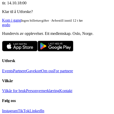
tir. 14.10.
18:00
Klar til å Utforske?
Kom i gang
Ingen billettavgifter · Avbestill inntil 12 t før
godo
Hundrevis av opplevelser. Ett medlemskap. Oslo, Norge.
Utforsk
Events
Partnere
Gavekort
Om oss
For partnere
Vilkår
Vilkår for bruk
Personvernerklæring
Kontakt
Følg oss
Instagram
TikTok
LinkedIn