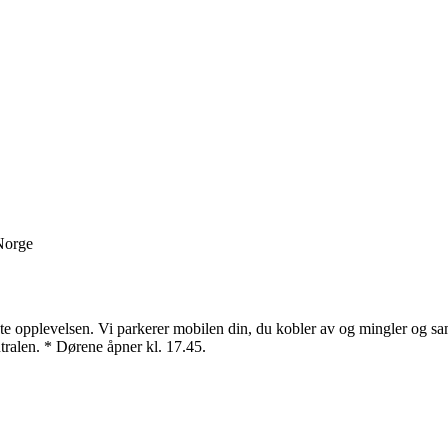
 Norge
evelsen. Vi parkerer mobilen din, du kobler av og mingler og samtaler
ntralen. * Dørene åpner kl. 17.45.