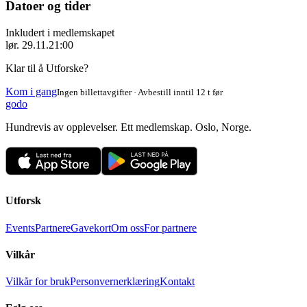
Datoer og tider
Inkludert i medlemskapet
lør. 29.11.
21:00
Klar til å Utforske?
Kom i gang
Ingen billettavgifter · Avbestill inntil 12 t før
godo
Hundrevis av opplevelser. Ett medlemskap. Oslo, Norge.
Utforsk
Events
Partnere
Gavekort
Om oss
For partnere
Vilkår
Vilkår for bruk
Personvernerklæring
Kontakt