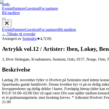
godo
Events
Partnere
Gavekort
For partnere
Bli medlem
Events
Partnere
Gavekort
For partnere
Bli medlem
←
Tilbake til oversikt
Arrangert av
Sentralen
★
4,7
(
18
)
Avtrykk vol.12 / Artister: Iben, Lokøy, Be
3, Øvre Slottsgate, Kvadraturen, Sentrum, Oslo, 0157, Norge, Oslo,
Beskrivelse
Lørdag 29. november fyller vi Hvelvet på Sentralen med intime konser
Sparebanks gamle bankhvelv. Denne kvelden byr vi på en deilig miks a
liveopptredener og deilig drikke i baren. Foreløpig lineup (ti
P.O.P: 01:00–02:00 Det vil også være DJs som spiller mellom konsertene!
er et gratisarrangement, men booking kreves. * Adkomst Hvelvet: Fes
21.00