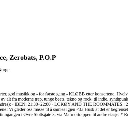
nce, Zerobats, P.O.P
 Norge
ter, god musikk og - for første gang - KLØBB etter konsertene. Hvelvet 
v alt fra moderne trap, tunge beats, tekno og rock, til indie, synthpun
der kan endres): - IBEN: 21:30–22:00 - LOKØY AND THE ROOMMATES 
 Vi gleder oss masse til å samles igjen <33 Husk at det er begrenset pla
tinngangen i Øvre Slottsgate 3, via Marmortrappen til andre etasje. * 