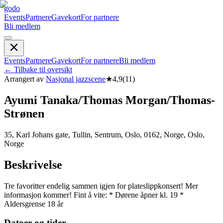
godo
Events
Partnere
Gavekort
For partnere
Bli medlem
Events
Partnere
Gavekort
For partnere
Bli medlem
←
Tilbake til oversikt
Arrangert av
Nasjonal jazzscene
★
4,9
(
11
)
Ayumi Tanaka/­T­h­o­m­a­s­ M­o­r­g­a­n­/­T­h­o­m­a­s­
S­t­r­ø­n­e­n­
35, Karl Johans gate, Tullin, Sentrum, Oslo, 0162, Norge, Oslo,
Norge
Beskrivelse
Tre favoritter endelig sammen igjen for plateslippkonsert! Mer
informasjon kommer! Fint å vite: * Dørene åpner kl. 19 *
Aldersgrense 18 år
Datoer og tider