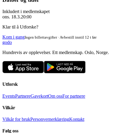
Inkludert i medlemskapet
ons. 18.3.
20:00
Klar til å Utforske?
Kom i gang
Ingen billettavgifter · Avbestill inntil 12 t før
godo
Hundrevis av opplevelser. Ett medlemskap. Oslo, Norge.
Utforsk
Events
Partnere
Gavekort
Om oss
For partnere
Vilkår
Vilkår for bruk
Personvernerklæring
Kontakt
Følg oss