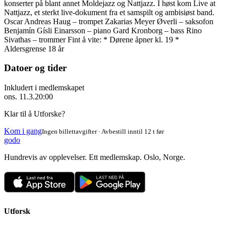
konserter på blant annet Moldejazz og Nattjazz. I høst kom Live at
Nattjazz, et sterkt live-dokument fra et samspilt og ambisiøst band.
Oscar Andreas Haug – trompet Zakarias Meyer Øverli – saksofon
Benjamín Gísli Einarsson – piano Gard Kronborg – bass Rino
Sivathas – trommer Fint å vite: * Dørene åpner kl. 19 *
Aldersgrense 18 år
Datoer og tider
Inkludert i medlemskapet
ons. 11.3.
20:00
Klar til å Utforske?
Kom i gang
Ingen billettavgifter · Avbestill inntil 12 t før
godo
Hundrevis av opplevelser. Ett medlemskap. Oslo, Norge.
Utforsk