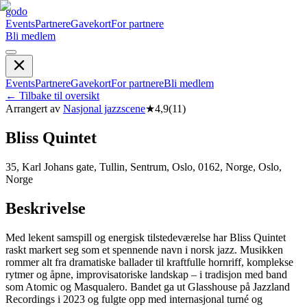
godo
Events
Partnere
Gavekort
For partnere
Bli medlem
Events
Partnere
Gavekort
For partnere
Bli medlem
←
Tilbake til oversikt
Arrangert av
Nasjonal jazzscene
★
4,9
(
11
)
B­l­i­s­s­ Quintet
35, Karl Johans gate, Tullin, Sentrum, Oslo, 0162, Norge, Oslo,
Norge
Beskrivelse
Med lekent samspill og energisk tilstedeværelse har Bliss Quintet
raskt markert seg som et spennende navn i norsk jazz. Musikken
rommer alt fra dramatiske ballader til kraftfulle hornriff, komplekse
rytmer og åpne, improvisatoriske landskap – i tradisjon med band
som Atomic og Masqualero. Bandet ga ut Glasshouse på Jazzland
Recordings i 2023 og fulgte opp med internasjonal turné og