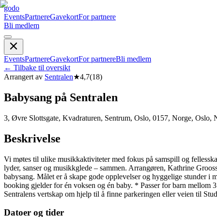
godo
Events
Partnere
Gavekort
For partnere
Bli medlem
Events
Partnere
Gavekort
For partnere
Bli medlem
←
Tilbake til oversikt
Arrangert av
Sentralen
★
4,7
(
18
)
Babysang på Sentralen
3, Øvre Slottsgate, Kvadraturen, Sentrum, Oslo, 0157, Norge, Oslo,
Beskrivelse
Vi møtes til ulike musikkaktiviteter med fokus på samspill og felles
lyder, sanser og musikkglede – sammen. Arrangøren, Kathrine Grooss
babysang. Målet er å skape gode opplevelser og hyggelige stunder i m
booking gjelder for én voksen og én baby. * Passer for barn mellom 3
Sentralens vertskap om hjelp til å finne parkeringen eller veien til 
Datoer og tider