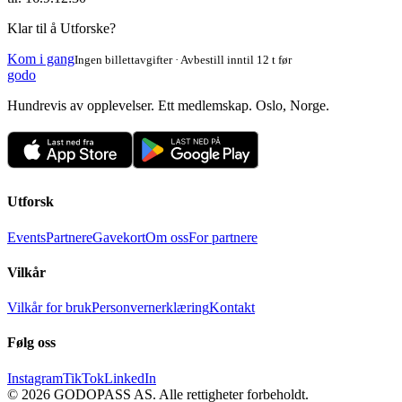
Klar til å Utforske?
Kom i gang
Ingen billettavgifter · Avbestill inntil 12 t før
godo
Hundrevis av opplevelser. Ett medlemskap. Oslo, Norge.
Utforsk
Events
Partnere
Gavekort
Om oss
For partnere
Vilkår
Vilkår for bruk
Personvernerklæring
Kontakt
Følg oss
Instagram
TikTok
LinkedIn
©
2026
GODOPASS AS.
Alle rettigheter forbeholdt.