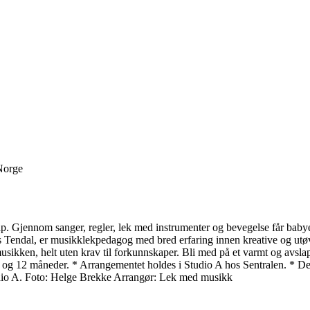
 Norge
skap. Gjennom sanger, regler, lek med instrumenter og bevegelse får bab
 Tendal, er musikklekpedagog med bred erfaring innen kreative og utø
usikken, helt uten krav til forkunnskaper. Bli med på et varmt og avsla
 og 12 måneder. * Arrangementet holdes i Studio A hos Sentralen. * Det
Studio A. Foto: Helge Brekke Arrangør: Lek med musikk