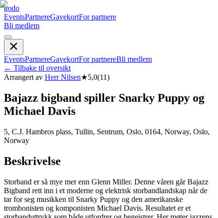
godo
Events
Partnere
Gavekort
For partnere
Bli medlem
Events
Partnere
Gavekort
For partnere
Bli medlem
←
Tilbake til oversikt
Arrangert av
Herr Nilsen
★
5,0
(
11
)
Bajazz bigband spiller Snarky Puppy og
Michael Davis
5, C.J. Hambros plass, Tullin, Sentrum, Oslo, 0164, Norway, Oslo,
Norway
Beskrivelse
Storband er så mye mer enn Glenn Miller. Denne våren går Bajazz
Bigband rett inn i et moderne og elektrisk storbandlandskap når de
tar for seg musikken til Snarky Puppy og den amerikanske
trombonisten og komponisten Michael Davis. Resultatet er et
storbanduttrykk som både utfordrer og begeistrer. Her møter jazzens