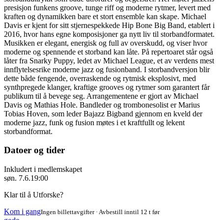
presisjon funkens groove, tunge riff og moderne rytmer, levert med
kraften og dynamikken bare et stort ensemble kan skape. Michael
Davis er kjent for sitt stjernespekkede Hip Bone Big Band, etablert i
2016, hvor hans egne komposisjoner ga nytt liv til storbandformatet.
Musikken er elegant, energisk og full av overskudd, og viser hvor
moderne og spennende et storband kan låte. På repertoaret står også
låter fra Snarky Puppy, ledet av Michael League, et av verdens mest
innflytelsesrike moderne jazz og fusionband. I storbandversjon blir
dette både fengende, overraskende og rytmisk eksplosivt, med
synthpregede klanger, kraftige grooves og rytmer som garantert får
publikum til å bevege seg. Arrangementene er gjort av Michael
Davis og Mathias Hole. Bandleder og trombonesolist er Marius
Tobias Hoven, som leder Bajazz Bigband gjennom en kveld der
moderne jazz, funk og fusion møtes i et kraftfullt og lekent
storbandformat.
Datoer og tider
Inkludert i medlemskapet
søn. 7.6.
19:00
Klar til å Utforske?
Kom i gang
Ingen billettavgifter · Avbestill inntil 12 t før