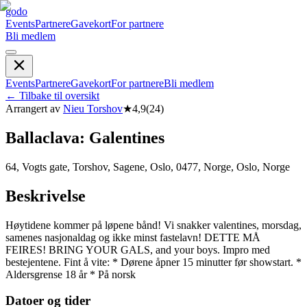
godo
Events
Partnere
Gavekort
For partnere
Bli medlem
Events
Partnere
Gavekort
For partnere
Bli medlem
←
Tilbake til oversikt
Arrangert av
Nieu Torshov
★
4,9
(
24
)
Ballaclava: Galentines
64, Vogts gate, Torshov, Sagene, Oslo, 0477, Norge, Oslo, Norge
Beskrivelse
Høytidene kommer på løpene bånd! Vi snakker valentines, morsdag,
samenes nasjonaldag og ikke minst fastelavn! DETTE MÅ
FEIRES! BRING YOUR GALS, and your boys. Impro med
bestejentene. Fint å vite: * Dørene åpner 15 minutter før showstart. *
Aldersgrense 18 år * På norsk
Datoer og tider