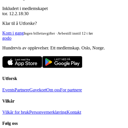
Inkludert i medlemskapet
tor. 12.2.
18:30
Klar til å Utforske?
Kom i gang
Ingen billettavgifter · Avbestill inntil 12 t før
godo
Hundrevis av opplevelser. Ett medlemskap. Oslo, Norge.
Utforsk
Events
Partnere
Gavekort
Om oss
For partnere
Vilkår
Vilkår for bruk
Personvernerklæring
Kontakt
Følg oss