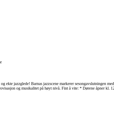
ge
og ekte jazzglede! Barnas jazzscene markerer sesongavslutningen med kla
isasjon og musikalitet på høyt nivå. Fint å vite: * Dørene åpner kl. 1