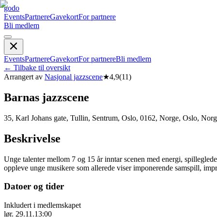
godo
Events
Partnere
Gavekort
For partnere
Bli medlem
Events
Partnere
Gavekort
For partnere
Bli medlem
←
Tilbake til oversikt
Arrangert av
Nasjonal jazzscene
★
4,9
(
11
)
Barnas jazzscene
35, Karl Johans gate, Tullin, Sentrum, Oslo, 0162, Norge, Oslo, Nor
Beskrivelse
Unge talenter mellom 7 og 15 år inntar scenen med energi, spilleglede 
oppleve unge musikere som allerede viser imponerende samspill, improv
Datoer og tider
Inkludert i medlemskapet
lør. 29.11.
13:00