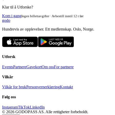
Klar til å Utforske?
Kom i gang
Ingen billettavgifter · Avbestill inntil 12 t før
godo
Hundrevis av opplevelser. Ett medlemskap. Oslo, Norge.
Utforsk
Events
Partnere
Gavekort
Om oss
For partnere
Vilkår
Vilkår for bruk
Personvernerklæring
Kontakt
Følg oss
Instagram
TikTok
LinkedIn
©
2026
GODOPASS AS.
Alle rettigheter forbeholdt.