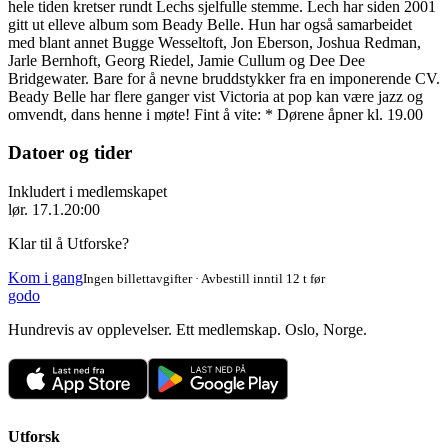
hele tiden kretser rundt Lechs sjelfulle stemme. Lech har siden 2001
gitt ut elleve album som Beady Belle. Hun har også samarbeidet
med blant annet Bugge Wesseltoft, Jon Eberson, Joshua Redman,
Jarle Bernhoft, Georg Riedel, Jamie Cullum og Dee Dee
Bridgewater. Bare for å nevne bruddstykker fra en imponerende CV.
Beady Belle har flere ganger vist Victoria at pop kan være jazz og
omvendt, dans henne i møte! Fint å vite: * Dørene åpner kl. 19.00
Datoer og tider
Inkludert i medlemskapet
lør. 17.1.
20:00
Klar til å Utforske?
Kom i gang
Ingen billettavgifter · Avbestill inntil 12 t før
godo
Hundrevis av opplevelser. Ett medlemskap. Oslo, Norge.
Utforsk