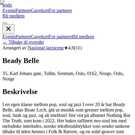
godo
Events
Partnere
Gavekort
For partnere
Bli medlem
Events
Partnere
Gavekort
For partnere
Bli medlem
←
Tilbake til oversikt
Arrangert av
Nasjonal jazzscene
★
4,9
(
11
)
Beady Belle
35, Karl Johans gate, Tullin, Sentrum, Oslo, 0162, Norge, Oslo,
Norge
Beskrivelse
I en egen klasse mellom pop, soul og jazz I over 20 år har Beady
Belle, alias Beate Lech, gitt ut musikk som grenser mellom pop,
soul, funk og jazz, og alt imellom! Sist vist på albumet Nothing But
The Truth, som kom i 2022. Her bakes raffinert neo-soul inn med
melodiske interludes, norske tekstbruddstykker som sender tankene
tilbake til tiden hennes i Folk & Røvere, og en solid groove som