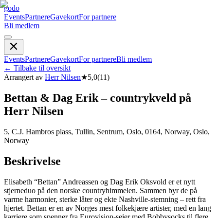
godo
Events
Partnere
Gavekort
For partnere
Bli medlem
Events
Partnere
Gavekort
For partnere
Bli medlem
←
Tilbake til oversikt
Arrangert av
Herr Nilsen
★
5,0
(
11
)
Bettan & Dag Erik – countrykveld på
Herr Nilsen
5, C.J. Hambros plass, Tullin, Sentrum, Oslo, 0164, Norway, Oslo,
Norway
Beskrivelse
Elisabeth “Bettan” Andreassen og Dag Erik Oksvold er et nytt
stjerneduo på den norske countryhimmelen. Sammen byr de på
varme harmonier, sterke låter og ekte Nashville-stemning – rett fra
hjertet. Bettan er en av Norges mest folkekjære artister, med en lang
karriere som spenner fra Eurovision-seier med Bobbysocks til flere