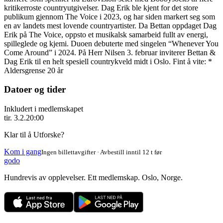
kritikerroste countryutgivelser. Dag Erik ble kjent for det store
publikum gjennom The Voice i 2023, og har siden markert seg som
en av landets mest lovende countryartister. Da Bettan oppdaget Dag
Erik på The Voice, oppsto et musikalsk samarbeid fullt av energi,
spilleglede og kjemi. Duoen debuterte med singelen “Whenever You
Come Around” i 2024. På Herr Nilsen 3. februar inviterer Bettan &
Dag Erik til en helt spesiell countrykveld midt i Oslo. Fint å vite: *
Aldersgrense 20 år
Datoer og tider
Inkludert i medlemskapet
tir. 3.2.
20:00
Klar til å Utforske?
Kom i gang
Ingen billettavgifter · Avbestill inntil 12 t før
godo
Hundrevis av opplevelser. Ett medlemskap. Oslo, Norge.