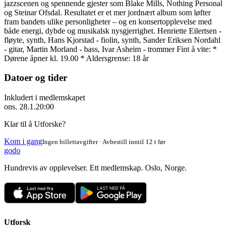
jazzscenen og spennende gjester som Blake Mills, Nothing Personal
og Steinar Ofsdal. Resultatet er et mer jordnært album som løfter
fram bandets ulike personligheter – og en konsertopplevelse med
både energi, dybde og musikalsk nysgjerrighet. Henriette Eilertsen -
fløyte, synth, Hans Kjorstad - fiolin, synth, Sander Eriksen Nordahl
- gitar, Martin Morland - bass, Ivar Asheim - trommer Fint å vite: *
Dørene åpner kl. 19.00 * Aldersgrense: 18 år
Datoer og tider
Inkludert i medlemskapet
ons. 28.1.
20:00
Klar til å Utforske?
Kom i gang
Ingen billettavgifter · Avbestill inntil 12 t før
godo
Hundrevis av opplevelser. Ett medlemskap. Oslo, Norge.
Utforsk