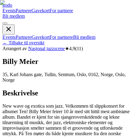
godo
Events
Partnere
Gavekort
For partnere
Bli medlem
Events
Partnere
Gavekort
For partnere
Bli medlem
←
Tilbake til oversikt
Arrangert av
Nasjonal jazzscene
★
4,9
(
11
)
Billy Meier
35, Karl Johans gate, Tullin, Sentrum, Oslo, 0162, Norge, Oslo,
Norge
Beskrivelse
New wave og exotica som jazz. Velkommen til slippkonsert for
albumet Ten! Billy Meier feirer 10 år med sitt hittil mest ambisiøse
album. Bandet er kjent for sin sjangeroverskridende og lekne
tilnærming til musikk, der jazz, elektroniske elementer og
improvisasjon smelter sammen til et groovende og utforskende
uttrykk. På Ten møter du både kjente musikere fra den norske