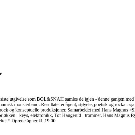
ge
ter siste utgivelse som BOL&SNAH samles de igjen - denne gangen med fo
 dynamisk monsterband. Resultatet er åpent, støyete, poetisk og rocka - 
l progrock og konseptuelle produksjoner. Samarbeidet med Hans Magnus 
løkken - keys, elektronikk, Tor Haugerud - trommer, Hans Magnus Ry
ite: * Dørene åpner kl. 19.00