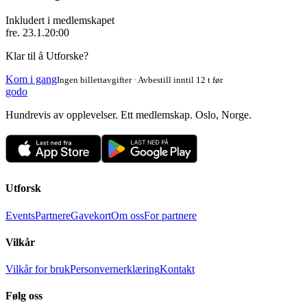
Inkludert i medlemskapet
fre. 23.1.
20:00
Klar til å Utforske?
Kom i gang
Ingen billettavgifter · Avbestill inntil 12 t før
godo
Hundrevis av opplevelser. Ett medlemskap. Oslo, Norge.
Utforsk
Events
Partnere
Gavekort
Om oss
For partnere
Vilkår
Vilkår for bruk
Personvernerklæring
Kontakt
Følg oss