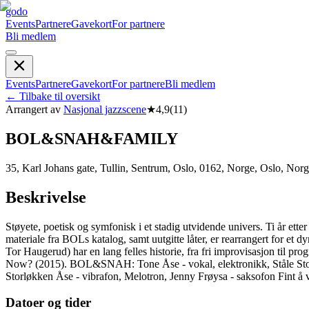
godo
Events
Partnere
Gavekort
For partnere
Bli medlem
Events
Partnere
Gavekort
For partnere
Bli medlem
←
Tilbake til oversikt
Arrangert av
Nasjonal jazzscene
★
4,9
(
11
)
BOL&SNAH&FAMILY
35, Karl Johans gate, Tullin, Sentrum, Oslo, 0162, Norge, Oslo, Nor
Beskrivelse
Støyete, poetisk og symfonisk i et stadig utvidende univers. Ti år et
materiale fra BOLs katalog, samt uutgitte låter, er rearrangert for et
Tor Haugerud) har en lang felles historie, fra fri improvisasjon ti
Now? (2015). BOL&SNAH: Tone Åse - vokal, elektronikk, Ståle Stor
Storløkken Åse - vibrafon, Melotron, Jenny Frøysa - saksofon Fint å v
Datoer og tider