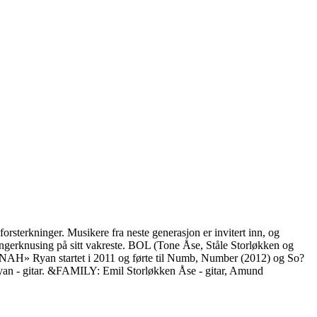
rsterkninger. Musikere fra neste generasjon er invitert inn, og
sjangerknusing på sitt vakreste. BOL (Tone Åse, Ståle Storløkken og
«SNAH» Ryan startet i 2011 og førte til Numb, Number (2012) og So?
an - gitar. &FAMILY: Emil Storløkken Åse - gitar, Amund