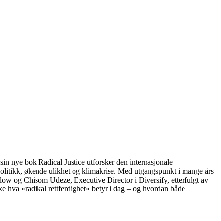
I sin nye bok Radical Justice utforsker den internasjonale
politikk, økende ulikhet og klimakrise. Med utgangspunkt i mange års
low og Chisom Udeze, Executive Director i Diversify, etterfulgt av
 hva «radikal rettferdighet» betyr i dag – og hvordan både