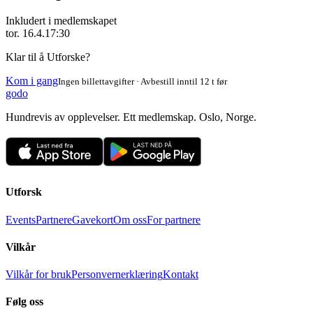
Inkludert i medlemskapet
tor. 16.4.
17:30
Klar til å Utforske?
Kom i gang
Ingen billettavgifter · Avbestill inntil 12 t før
godo
Hundrevis av opplevelser. Ett medlemskap. Oslo, Norge.
Utforsk
Events
Partnere
Gavekort
Om oss
For partnere
Vilkår
Vilkår for bruk
Personvernerklæring
Kontakt
Følg oss