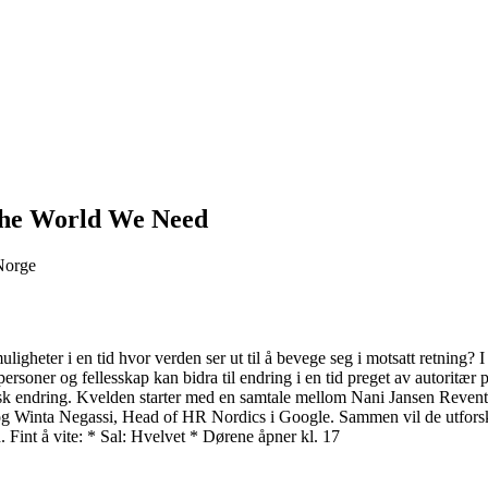
 The World We Need
 Norge
muligheter i en tid hvor verden ser ut til å bevege seg i motsatt retning? 
oner og fellesskap kan bidra til endring i en tid preget av autoritær 
misk endring. Kvelden starter med en samtale mellom Nani Jansen Revent
g Winta Negassi, Head of HR Nordics i Google. Sammen vil de utforske
d. Fint å vite: * Sal: Hvelvet * Dørene åpner kl. 17