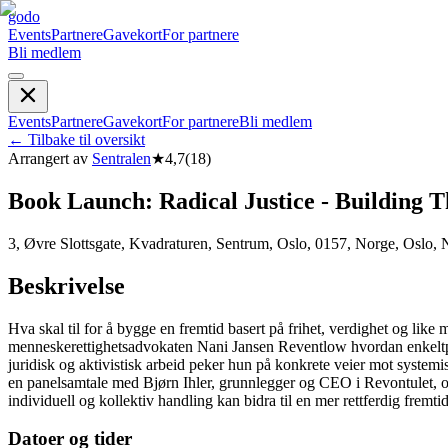
godo
Events
Partnere
Gavekort
For partnere
Bli medlem
Events
Partnere
Gavekort
For partnere
Bli medlem
←
Tilbake til oversikt
Arrangert av
Sentralen
★
4,7
(
18
)
Book Launch: Radical Justice - Building
3, Øvre Slottsgate, Kvadraturen, Sentrum, Oslo, 0157, Norge, Oslo,
Beskrivelse
Hva skal til for å bygge en fremtid basert på frihet, verdighet og like 
menneskerettighetsadvokaten Nani Jansen Reventlow hvordan enkeltpers
juridisk og aktivistisk arbeid peker hun på konkrete veier mot syste
en panelsamtale med Bjørn Ihler, grunnlegger og CEO i Revontulet, o
individuell og kollektiv handling kan bidra til en mer rettferdig fremti
Datoer og tider