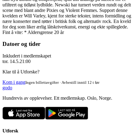
ufiltrert og tidløst lydbilde. Newski har turnert verden rundt og delt
scene med blant andre Pixies og Violent Femmes. Support denne
kvelden er Will Varley, kjent for sterke tekster, intens formidling og
nære konserter med røtter i britisk folk og alternativ rock. En kveld
for deg som liker ærlig låtskriverkunst, energi og ekte spilleglede.
Fint å vite: * Aldersgrense 20 år
Datoer og tider
Inkludert i medlemskapet
tor. 14.5.
21:00
Klar til å Utforske?
Kom i gang
Ingen billettavgifter · Avbestill inntil 12 t før
godo
Hundrevis av opplevelser. Ett medlemskap. Oslo, Norge.
Utforsk