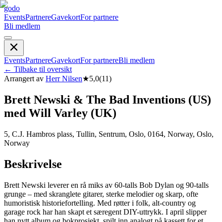
godo
Events
Partnere
Gavekort
For partnere
Bli medlem
Events
Partnere
Gavekort
For partnere
Bli medlem
←
Tilbake til oversikt
Arrangert av
Herr Nilsen
★
5,0
(
11
)
Brett Newski & The Bad Inventions (US)
med Will Varley (UK)
5, C.J. Hambros plass, Tullin, Sentrum, Oslo, 0164, Norway, Oslo,
Norway
Beskrivelse
Brett Newski leverer en rå miks av 60-talls Bob Dylan og 90-talls
grunge – med skranglete gitarer, sterke melodier og skarp, ofte
humoristisk historiefortelling. Med røtter i folk, alt-country og
garage rock har han skapt et særegent DIY-uttrykk. I april slipper
han nytt album og bokprosjekt, spilt inn analogt på kassett for et