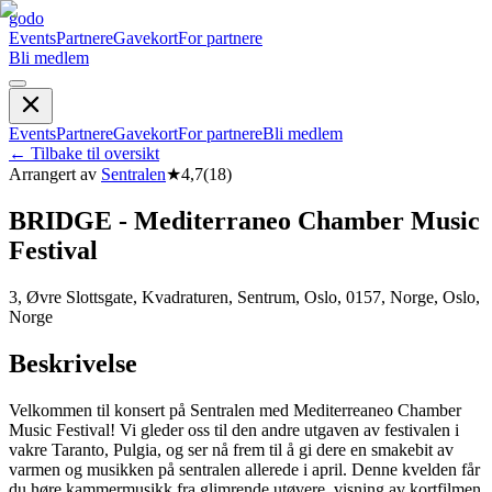
godo
Events
Partnere
Gavekort
For partnere
Bli medlem
Events
Partnere
Gavekort
For partnere
Bli medlem
←
Tilbake til oversikt
Arrangert av
Sentralen
★
4,7
(
18
)
BRIDGE - Mediterraneo Chamber Music
Festival
3, Øvre Slottsgate, Kvadraturen, Sentrum, Oslo, 0157, Norge, Oslo,
Norge
Beskrivelse
Velkommen til konsert på Sentralen med Mediterreaneo Chamber
Music Festival! Vi gleder oss til den andre utgaven av festivalen i
vakre Taranto, Pulgia, og ser nå frem til å gi dere en smakebit av
varmen og musikken på sentralen allerede i april. Denne kvelden får
du høre kammermusikk fra glimrende utøvere, visning av kortfilmen