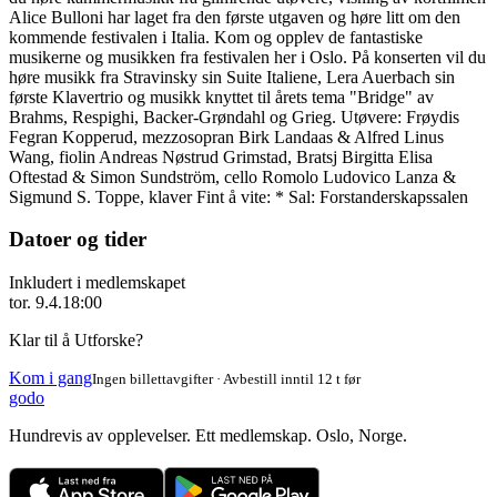
Alice Bulloni har laget fra den første utgaven og høre litt om den
kommende festivalen i Italia. Kom og opplev de fantastiske
musikerne og musikken fra festivalen her i Oslo. På konserten vil du
høre musikk fra Stravinsky sin Suite Italiene, Lera Auerbach sin
første Klavertrio og musikk knyttet til årets tema "Bridge" av
Brahms, Respighi, Backer-Grøndahl og Grieg. Utøvere: Frøydis
Fegran Kopperud, mezzosopran Birk Landaas & Alfred Linus
Wang, fiolin Andreas Nøstrud Grimstad, Bratsj Birgitta Elisa
Oftestad & Simon Sundström, cello Romolo Ludovico Lanza &
Sigmund S. Toppe, klaver Fint å vite: * Sal: Forstanderskapssalen
Datoer og tider
Inkludert i medlemskapet
tor. 9.4.
18:00
Klar til å Utforske?
Kom i gang
Ingen billettavgifter · Avbestill inntil 12 t før
godo
Hundrevis av opplevelser. Ett medlemskap. Oslo, Norge.