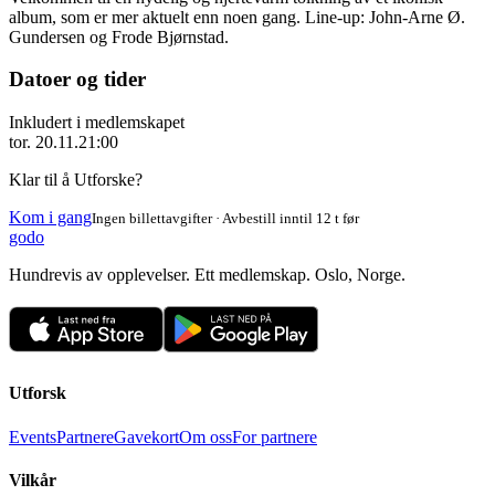
album, som er mer aktuelt enn noen gang. Line-up: John-Arne Ø.
Gundersen og Frode Bjørnstad.
Datoer og tider
Inkludert i medlemskapet
tor. 20.11.
21:00
Klar til å Utforske?
Kom i gang
Ingen billettavgifter · Avbestill inntil 12 t før
godo
Hundrevis av opplevelser. Ett medlemskap. Oslo, Norge.
Utforsk
Events
Partnere
Gavekort
Om oss
For partnere
Vilkår