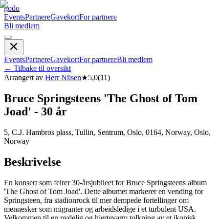
godo
Events
Partnere
Gavekort
For partnere
Bli medlem
Events
Partnere
Gavekort
For partnere
Bli medlem
←
Tilbake til oversikt
Arrangert av
Herr Nilsen
★
5,0
(
11
)
Bruce Springsteens 'The Ghost of Tom
Joad' - 30 år
5, C.J. Hambros plass, Tullin, Sentrum, Oslo, 0164, Norway, Oslo,
Norway
Beskrivelse
En konsert som feirer 30-årsjubileet for Bruce Springsteens album
'The Ghost of Tom Joad'. Dette albumet markerer en vending for
Springsteen, fra stadionrock til mer dempede fortellinger om
mennesker som migranter og arbeidsledige i et turbulent USA.
Velkommen til en nydelig og hjertevarm tolkning av et ikonisk