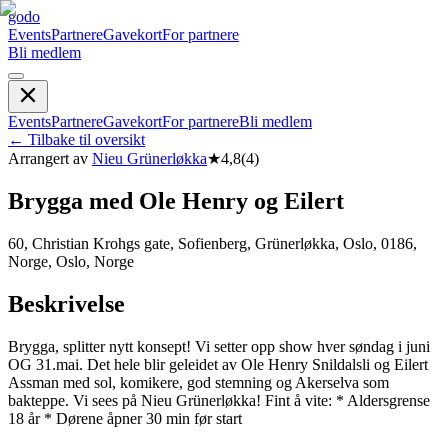
godo
Events
Partnere
Gavekort
For partnere
Bli medlem
Events
Partnere
Gavekort
For partnere
Bli medlem
←
Tilbake til oversikt
Arrangert av
Nieu Grünerløkka
★
4,8
(
4
)
Brygga med Ole Henry og Eilert
60, Christian Krohgs gate, Sofienberg, Grünerløkka, Oslo, 0186,
Norge, Oslo, Norge
Beskrivelse
Brygga, splitter nytt konsept! Vi setter opp show hver søndag i juni
OG 31.mai. Det hele blir geleidet av Ole Henry Snildalsli og Eilert
Assman med sol, komikere, god stemning og Akerselva som
bakteppe. Vi sees på Nieu Grünerløkka! Fint å vite: * Aldersgrense
18 år * Dørene åpner 30 min før start