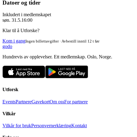
Datoer og tider
Inkludert i medlemskapet
søn. 31.5.
16:00
Klar til å Utforske?
Kom i gang
Ingen billettavgifter · Avbestill inntil 12 t før
godo
Hundrevis av opplevelser. Ett medlemskap. Oslo, Norge.
Utforsk
Events
Partnere
Gavekort
Om oss
For partnere
Vilkår
Vilkår for bruk
Personvernerklæring
Kontakt