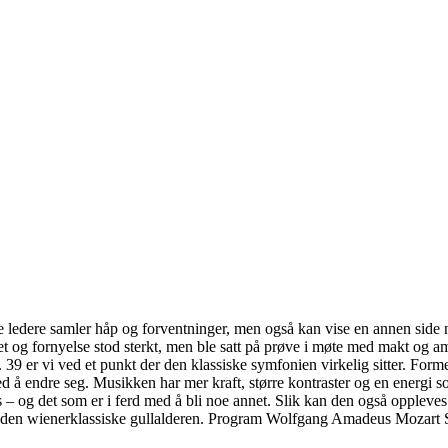
rke ledere samler håp og forventninger, men også kan vise en annen side n
g fornyelse stod sterkt, men ble satt på prøve i møte med makt og am
 39 er vi ved et punkt der den klassiske symfonien virkelig sitter. For
d å endre seg. Musikken har mer kraft, større kontraster og en energi s
 og det som er i ferd med å bli noe annet. Slik kan den også oppleves i 
a den wienerklassiske gullalderen. Program Wolfgang Amadeus Mozart 