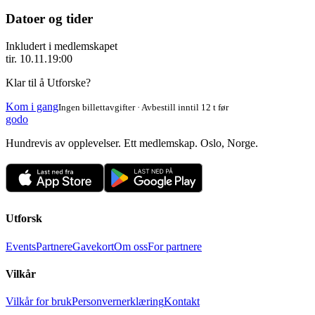
Datoer og tider
Inkludert i medlemskapet
tir. 10.11.
19:00
Klar til å Utforske?
Kom i gang
Ingen billettavgifter · Avbestill inntil 12 t før
godo
Hundrevis av opplevelser. Ett medlemskap. Oslo, Norge.
Utforsk
Events
Partnere
Gavekort
Om oss
For partnere
Vilkår
Vilkår for bruk
Personvernerklæring
Kontakt