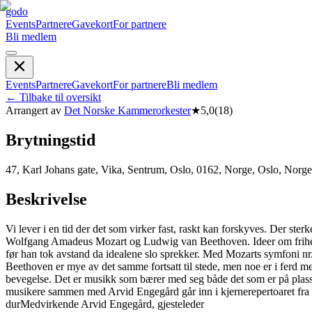
godo
Events
Partnere
Gavekort
For partnere
Bli medlem
Events
Partnere
Gavekort
For partnere
Bli medlem
←
Tilbake til oversikt
Arrangert av
Det Norske Kammerorkester
★
5,0
(
18
)
Brytningstid
47, Karl Johans gate, Vika, Sentrum, Oslo, 0162, Norge, Oslo, Norge
Beskrivelse
Vi lever i en tid der det som virker fast, raskt kan forskyves. Der ste
Wolfgang Amadeus Mozart og Ludwig van Beethoven. Ideer om frihet o
før han tok avstand da idealene slo sprekker. Med Mozarts symfoni nr.
Beethoven er mye av det samme fortsatt til stede, men noe er i ferd me
bevegelse. Det er musikk som bærer med seg både det som er på plass –
musikere sammen med Arvid Engegård går inn i kjernerepertoaret fr
dur ​ Medvirkende Arvid Engegård, gjesteleder