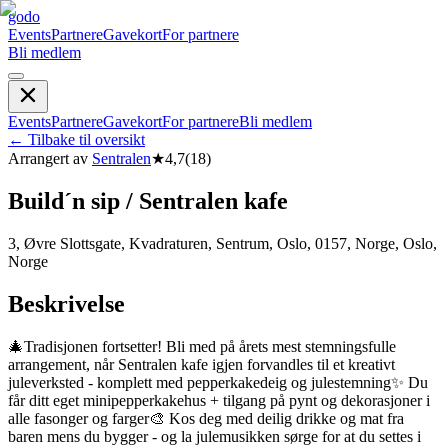
godo
Events
Partnere
Gavekort
For partnere
Bli medlem
Events
Partnere
Gavekort
For partnere
Bli medlem
←
Tilbake til oversikt
Arrangert av
Sentralen
★
4,7
(
18
)
Build´n sip / Sentralen kafe
3, Øvre Slottsgate, Kvadraturen, Sentrum, Oslo, 0157, Norge, Oslo,
Norge
Beskrivelse
🎄Tradisjonen fortsetter! Bli med på årets mest stemningsfulle
arrangement, når Sentralen kafe igjen forvandles til et kreativt
juleverksted - komplett med pepperkakedeig og julestemning✨ Du
får ditt eget minipepperkakehus + tilgang på pynt og dekorasjoner i
alle fasonger og farger🎨 Kos deg med deilig drikke og mat fra
baren mens du bygger - og la julemusikken sørge for at du settes i