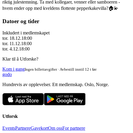
riktig julestemning. Ta med kollegaer, venner eller samboeren -
hvem ender opp med kveldens flotteste pepperkakevilla?🏠💫
Datoer og tider
Inkludert i medlemskapet
tor. 18.12.
18:00
tor. 11.12.
18:00
tor. 4.12.
18:00
Klar til å Utforske?
Kom i gang
Ingen billettavgifter · Avbestill inntil 12 t før
godo
Hundrevis av opplevelser. Ett medlemskap. Oslo, Norge.
Utforsk
Events
Partnere
Gavekort
Om oss
For partnere