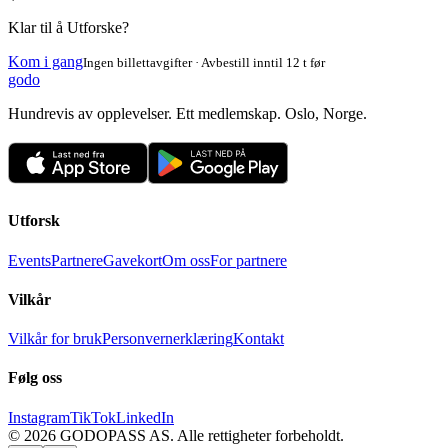
Klar til å Utforske?
Kom i gang
Ingen billettavgifter · Avbestill inntil 12 t før
godo
Hundrevis av opplevelser. Ett medlemskap. Oslo, Norge.
Utforsk
Events
Partnere
Gavekort
Om oss
For partnere
Vilkår
Vilkår for bruk
Personvernerklæring
Kontakt
Følg oss
Instagram
TikTok
LinkedIn
©
2026
GODOPASS AS.
Alle rettigheter forbeholdt.