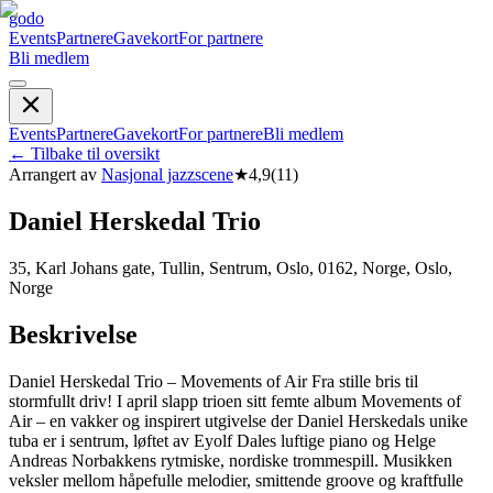
godo
Events
Partnere
Gavekort
For partnere
Bli medlem
Events
Partnere
Gavekort
For partnere
Bli medlem
←
Tilbake til oversikt
Arrangert av
Nasjonal jazzscene
★
4,9
(
11
)
Daniel Herskedal Trio
35, Karl Johans gate, Tullin, Sentrum, Oslo, 0162, Norge, Oslo,
Norge
Beskrivelse
Daniel Herskedal Trio – Movements of Air Fra stille bris til
stormfullt driv! I april slapp trioen sitt femte album Movements of
Air – en vakker og inspirert utgivelse der Daniel Herskedals unike
tuba er i sentrum, løftet av Eyolf Dales luftige piano og Helge
Andreas Norbakkens rytmiske, nordiske trommespill. Musikken
veksler mellom håpefulle melodier, smittende groove og kraftfulle