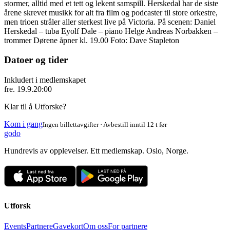
stormer, alltid med et tett og lekent samspill. Herskedal har de siste
årene skrevet musikk for alt fra film og podcaster til store orkestre,
men trioen stråler aller sterkest live på Victoria. På scenen: Daniel
Herskedal – tuba Eyolf Dale – piano Helge Andreas Norbakken –
trommer Dørene åpner kl. 19.00 Foto: Dave Stapleton
Datoer og tider
Inkludert i medlemskapet
fre. 19.9.
20:00
Klar til å Utforske?
Kom i gang
Ingen billettavgifter · Avbestill inntil 12 t før
godo
Hundrevis av opplevelser. Ett medlemskap. Oslo, Norge.
Utforsk
Events
Partnere
Gavekort
Om oss
For partnere