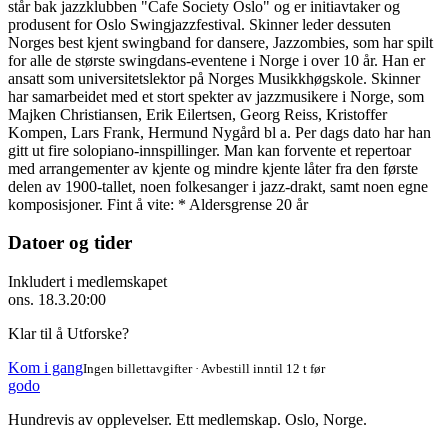
står bak jazzklubben "Cafe Society Oslo" og er initiavtaker og
produsent for Oslo Swingjazzfestival. Skinner leder dessuten
Norges best kjent swingband for dansere, Jazzombies, som har spilt
for alle de største swingdans-eventene i Norge i over 10 år. Han er
ansatt som universitetslektor på Norges Musikkhøgskole. Skinner
har samarbeidet med et stort spekter av jazzmusikere i Norge, som
Majken Christiansen, Erik Eilertsen, Georg Reiss, Kristoffer
Kompen, Lars Frank, Hermund Nygård bl a. Per dags dato har han
gitt ut fire solopiano-innspillinger. Man kan forvente et repertoar
med arrangementer av kjente og mindre kjente låter fra den første
delen av 1900-tallet, noen folkesanger i jazz-drakt, samt noen egne
komposisjoner. Fint å vite: * Aldersgrense 20 år
Datoer og tider
Inkludert i medlemskapet
ons. 18.3.
20:00
Klar til å Utforske?
Kom i gang
Ingen billettavgifter · Avbestill inntil 12 t før
godo
Hundrevis av opplevelser. Ett medlemskap. Oslo, Norge.