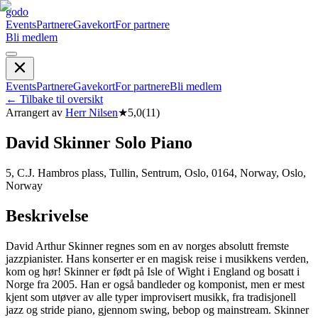
godo
Events
Partnere
Gavekort
For partnere
Bli medlem
Events
Partnere
Gavekort
For partnere
Bli medlem
←
Tilbake til oversikt
Arrangert av
Herr Nilsen
★
5,0
(
11
)
David Skinner Solo Piano
5, C.J. Hambros plass, Tullin, Sentrum, Oslo, 0164, Norway, Oslo,
Norway
Beskrivelse
David Arthur Skinner regnes som en av norges absolutt fremste
jazzpianister. Hans konserter er en magisk reise i musikkens verden,
kom og hør! Skinner er født på Isle of Wight i England og bosatt i
Norge fra 2005. Han er også bandleder og komponist, men er mest
kjent som utøver av alle typer improvisert musikk, fra tradisjonell
jazz og stride piano, gjennom swing, bebop og mainstream. Skinner