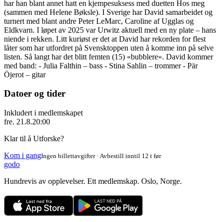
har han blant annet hatt en kjempesuksess med duetten Hos meg
(sammen med Helene Bøksle). I Sverige har David samarbeidet og
turnert med blant andre Peter LeMarc, Caroline af Ugglas og
Eldkvarn. I løpet av 2025 var Urwitz aktuell med en ny plate – hans
niende i rekken. Litt kuriøst er det at David har rekorden for flest
låter som har utfordret på Svensktoppen uten å komme inn på selve
listen. Så langt har det blitt femten (15) «bubblere». David kommer
med band: - Julia Falthin – bass - Stina Sahlin – trommer - Pär
Öjerot – gitar
Datoer og tider
Inkludert i medlemskapet
fre. 21.8.
20:00
Klar til å Utforske?
Kom i gang
Ingen billettavgifter · Avbestill inntil 12 t før
godo
Hundrevis av opplevelser. Ett medlemskap. Oslo, Norge.