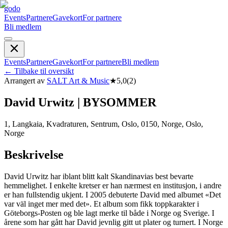
godo
Events
Partnere
Gavekort
For partnere
Bli medlem
Events
Partnere
Gavekort
For partnere
Bli medlem
←
Tilbake til oversikt
Arrangert av
SALT Art & Music
★
5,0
(
2
)
David Urwitz | BYSOMMER
1, Langkaia, Kvadraturen, Sentrum, Oslo, 0150, Norge, Oslo,
Norge
Beskrivelse
David Urwitz har iblant blitt kalt Skandinavias best bevarte
hemmelighet. I enkelte kretser er han nærmest en institusjon, i andre
er han fullstendig ukjent. I 2005 debuterte David med albumet «Det
var väl inget mer med det». Et album som fikk toppkarakter i
Göteborgs-Posten og ble lagt merke til både i Norge og Sverige. I
årene som har gått har David jevnlig gitt ut plater og turnert. I Norge