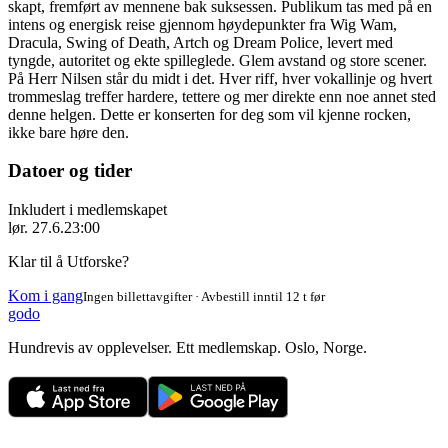
skapt, fremført av mennene bak suksessen. Publikum tas med på en
intens og energisk reise gjennom høydepunkter fra Wig Wam,
Dracula, Swing of Death, Artch og Dream Police, levert med
tyngde, autoritet og ekte spilleglede. Glem avstand og store scener.
På Herr Nilsen står du midt i det. Hver riff, hver vokallinje og hvert
trommeslag treffer hardere, tettere og mer direkte enn noe annet sted
denne helgen. Dette er konserten for deg som vil kjenne rocken,
ikke bare høre den.
Datoer og tider
Inkludert i medlemskapet
lør. 27.6.
23:00
Klar til å Utforske?
Kom i gang
Ingen billettavgifter · Avbestill inntil 12 t før
godo
Hundrevis av opplevelser. Ett medlemskap. Oslo, Norge.