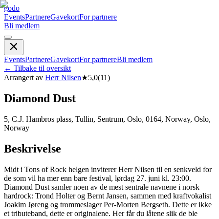
godo
Events
Partnere
Gavekort
For partnere
Bli medlem
Events
Partnere
Gavekort
For partnere
Bli medlem
←
Tilbake til oversikt
Arrangert av
Herr Nilsen
★
5,0
(
11
)
Diamond Dust
5, C.J. Hambros plass, Tullin, Sentrum, Oslo, 0164, Norway, Oslo,
Norway
Beskrivelse
Midt i Tons of Rock helgen inviterer Herr Nilsen til en senkveld for
de som vil ha mer enn bare festival, lørdag 27. juni kl. 23:00.
Diamond Dust samler noen av de mest sentrale navnene i norsk
hardrock: Trond Holter og Bernt Jansen, sammen med kraftvokalist
Joakim Jøreng og trommeslager Per-Morten Bergseth. Dette er ikke
et tributeband, dette er originalene. Her får du låtene slik de ble