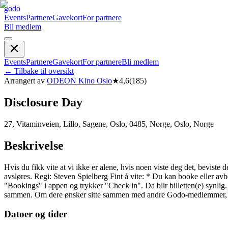
godo
Events
Partnere
Gavekort
For partnere
Bli medlem
Events
Partnere
Gavekort
For partnere
Bli medlem
←
Tilbake til oversikt
Arrangert av
ODEON Kino Oslo
★
4,6
(
185
)
Disclosure Day
27, Vitaminveien, Lillo, Sagene, Oslo, 0485, Norge, Oslo, Norge
Beskrivelse
Hvis du fikk vite at vi ikke er alene, hvis noen viste deg det, bevist
avsløres. Regi: Steven Spielberg Fint å vite: * Du kan booke eller avb
"Bookings" i appen og trykker "Check in". Da blir billetten(e) synlig
sammen. Om dere ønsker sitte sammen med andre Godo-medlemmer, kan
Datoer og tider