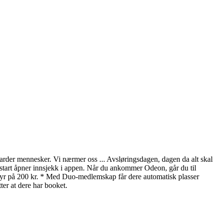
liarder mennesker. Vi nærmer oss ... Avsløringsdagen, dagen da alt skal
ilmstart åpner innsjekk i appen. Når du ankommer Odeon, går du til
gebyr på 200 kr. * Med Duo-medlemskap får dere automatisk plasser
r at dere har booket.