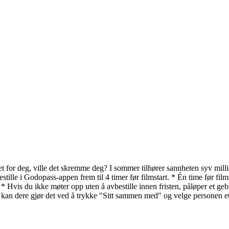
e det for deg, ville det skremme deg? I sommer tilhører sannheten syv mil
estille i Godopass-appen frem til 4 timer før filmstart. * Én time før f
. * Hvis du ikke møter opp uten å avbestille innen fristen, påløper et 
 dere gjør det ved å trykke "Sitt sammen med" og velge personen ette