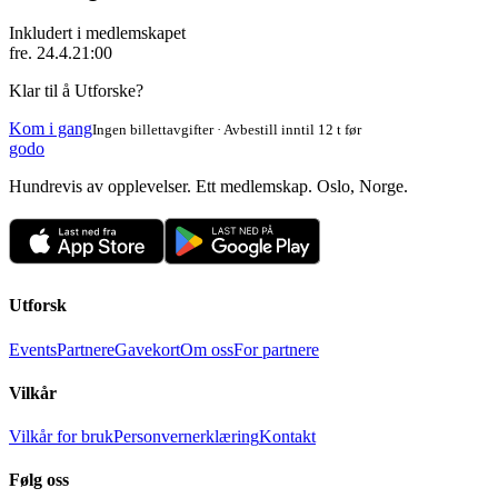
Inkludert i medlemskapet
fre. 24.4.
21:00
Klar til å Utforske?
Kom i gang
Ingen billettavgifter · Avbestill inntil 12 t før
godo
Hundrevis av opplevelser. Ett medlemskap. Oslo, Norge.
Utforsk
Events
Partnere
Gavekort
Om oss
For partnere
Vilkår
Vilkår for bruk
Personvernerklæring
Kontakt
Følg oss