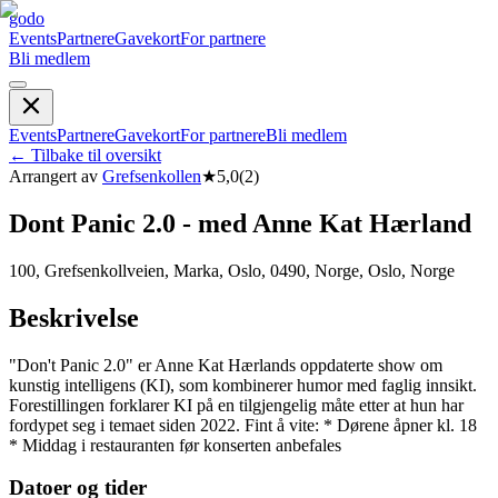
godo
Events
Partnere
Gavekort
For partnere
Bli medlem
Events
Partnere
Gavekort
For partnere
Bli medlem
←
Tilbake til oversikt
Arrangert av
Grefsenkollen
★
5,0
(
2
)
Dont Panic 2.0 - med Anne Kat Hærland
100, Grefsenkollveien, Marka, Oslo, 0490, Norge, Oslo, Norge
Beskrivelse
"Don't Panic 2.0" er Anne Kat Hærlands oppdaterte show om
kunstig intelligens (KI), som kombinerer humor med faglig innsikt.
Forestillingen forklarer KI på en tilgjengelig måte etter at hun har
fordypet seg i temaet siden 2022. Fint å vite: * Dørene åpner kl. 18
* Middag i restauranten før konserten anbefales
Datoer og tider