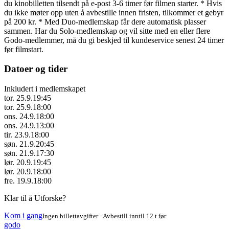
du kinobilletten tilsendt på e-post 3-6 timer før filmen starter. * Hvis
du ikke møter opp uten å avbestille innen fristen, tilkommer et gebyr
på 200 kr. * Med Duo-medlemskap får dere automatisk plasser
sammen. Har du Solo-medlemskap og vil sitte med en eller flere
Godo-medlemmer, må du gi beskjed til kundeservice senest 24 timer
før filmstart.
Datoer og tider
Inkludert i medlemskapet
tor. 25.9.
19:45
tor. 25.9.
18:00
ons. 24.9.
18:00
ons. 24.9.
13:00
tir. 23.9.
18:00
søn. 21.9.
20:45
søn. 21.9.
17:30
lør. 20.9.
19:45
lør. 20.9.
18:00
fre. 19.9.
18:00
Klar til å Utforske?
Kom i gang
Ingen billettavgifter · Avbestill inntil 12 t før
godo