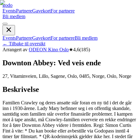
godo
Events
Partnere
Gavekort
For partnere
Bli medlem
Events
Partnere
Gavekort
For partnere
Bli medlem
←
Tilbake til oversikt
Arrangert av
ODEON Kino Oslo
★
4,6
(
185
)
Downton Abbey: Ved veis ende
27, Vitaminveien, Lillo, Sagene, Oslo, 0485, Norge, Oslo, Norge
Beskrivelse
Familien Crawley og deres ansatte står foran en ny tid i det de går
inn i 1930-årene. Lady Mary befinner seg i en offentlig skandale,
samtidig som familien står overfor finansielle problemer. I kampen
mot å tape ansikt, må Crawley-familien overveie en rekke endringer
for å føre Downton Abbey videre i fremtiden. Regi: Simon Curtis
Fint å vite: * Du kan booke eller avbestille via Godopass inntil 4
timer før filmstart. * QR-kodeinnsjekk gjelder ikke her. I stedet får