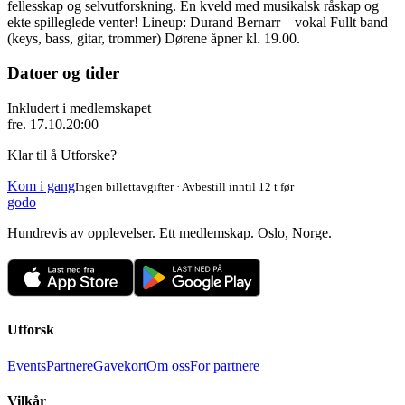
fellesskap og selvutforskning. En kveld med musikalsk råskap og
ekte spilleglede venter! Lineup: Durand Bernarr – vokal Fullt band
(keys, bass, gitar, trommer) Dørene åpner kl. 19.00.
Datoer og tider
Inkludert i medlemskapet
fre. 17.10.
20:00
Klar til å Utforske?
Kom i gang
Ingen billettavgifter · Avbestill inntil 12 t før
godo
Hundrevis av opplevelser. Ett medlemskap. Oslo, Norge.
Utforsk
Events
Partnere
Gavekort
Om oss
For partnere
Vilkår