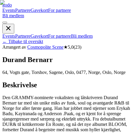
godo
Events
Partnere
Gavekort
For partnere
Bli medlem
Events
Partnere
Gavekort
For partnere
Bli medlem
←
Tilbake til oversikt
Arrangert av
Cosmopolite Scene
★
5,0
(
23
)
Durand Bernarr
64, Vogts gate, Torshov, Sagene, Oslo, 0477, Norge, Oslo, Norge
Beskrivelse
Den GRAMMY-nominerte vokalisten og låtskriveren Durand
Bernarr tar med sin unike miks av funk, soul og avantgarde R&B til
Norge for aller første gang. Han har jobbet med stjerner som Erykah
Badu, Kaytranada og Anderson .Paak, og er kjent for å sprenge
sjangergrenser med særpreg og ektefølt uttrykk. Fra debutalbumet
DUR& til kritikerroste En Route, og nå det nye albumet BLOOM,
fortsetter Durand å begeistre med musikk som hyller kjærlighet,