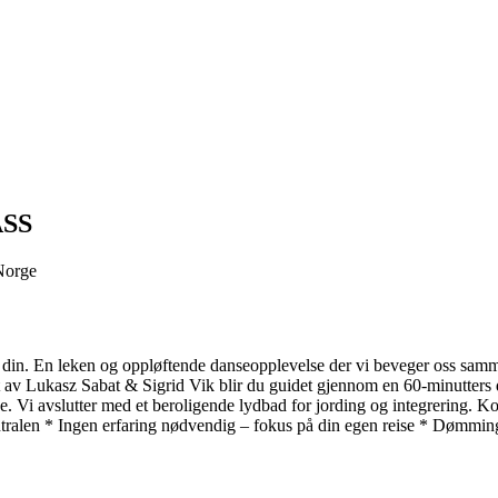
ASS
 Norge
din. En leken og oppløftende danseopplevelse der vi beveger oss sammen,
det av Lukasz Sabat & Sigrid Vik blir du guidet gjennom en 60-minutters 
lse. Vi avslutter med et beroligende lydbad for jording og integrering.
entralen * Ingen erfaring nødvendig – fokus på din egen reise * Dømming