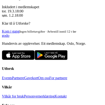
Inkludert i medlemskapet
tor. 19.3.
18:00
søn. 1.2.
18:00
Klar til å Utforske?
Kom i gang
Ingen billettavgifter · Avbestill inntil 12 t før
godo
Hundrevis av opplevelser. Ett medlemskap. Oslo, Norge.
Utforsk
Events
Partnere
Gavekort
Om oss
For partnere
Vilkår
Vilkår for bruk
Personvernerklæring
Kontakt