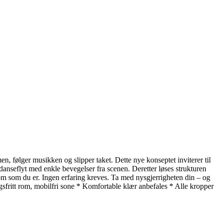
 følger musikken og slipper taket. Dette nye konseptet inviterer til
danseflyt med enkle bevegelser fra scenen. Deretter løses strukturen
 Kom som du er. Ingen erfaring kreves. Ta med nysgjerrigheten din – og
sfritt rom, mobilfri sone * Komfortable klær anbefales * Alle kropper