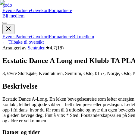
godo
Events
Partnere
Gavekort
For partnere
Bli medlem
Events
Partnere
Gavekort
For partnere
Bli medlem
←
Tilbake til oversikt
Arrangert av
Sentralen
★
4,7
(
18
)
Ecstatic Dance A Long med Klubb TA PL
3, Øvre Slottsgate, Kvadraturen, Sentrum, Oslo, 0157, Norge, Oslo,
Beskrivelse
Ecstatic Dance A-Long. En leken bevegelsesreise som løfter energien 
kontakt, letthet og gode vibber – helt uten press eller prestasjon. Le
opp i fri dans, hvor du får rom til å utforske og nyte din egen bevege
la gleden bevege deg. Fint å vite: * Sted: Forstanderskapssalen på S
og aldre er velkommen
Datoer og tider