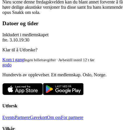
Nieu scene denne fredagskvelden kan du blant annet forvente å få
høre deilige akustiske versjoner fra disse samt fra hans kommende
opus Snakk om sola.
Datoer og tider
Inkludert i medlemskapet
fre. 3.10.
19:30
Klar til å Utforske?
Kom i gang
Ingen billettavgifter · Avbestill inntil 12 t før
godo
Hundrevis av opplevelser. Ett medlemskap. Oslo, Norge.
Utforsk
Events
Partnere
Gavekort
Om oss
For partnere
Vilkår