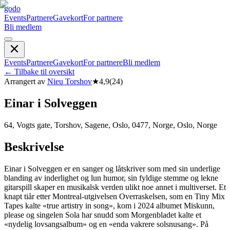
godo
Events
Partnere
Gavekort
For partnere
Bli medlem
Events
Partnere
Gavekort
For partnere
Bli medlem
←
Tilbake til oversikt
Arrangert av
Nieu Torshov
★
4,9
(
24
)
Einar i Solveggen
64, Vogts gate, Torshov, Sagene, Oslo, 0477, Norge, Oslo, Norge
Beskrivelse
Einar i Solveggen er en sanger og låtskriver som med sin underlige
blanding av inderlighet og lun humor, sin fyldige stemme og lekne
gitarspill skaper en musikalsk verden ulikt noe annet i multiverset. Et
knapt tiår etter Montreal-utgivelsen Overraskelsen, som en Tiny Mix
Tapes kalte «true artistry in song», kom i 2024 albumet Miskunn,
please og singelen Sola har snudd som Morgenbladet kalte et
«nydelig lovsangsalbum» og en «enda vakrere solsnusang». På