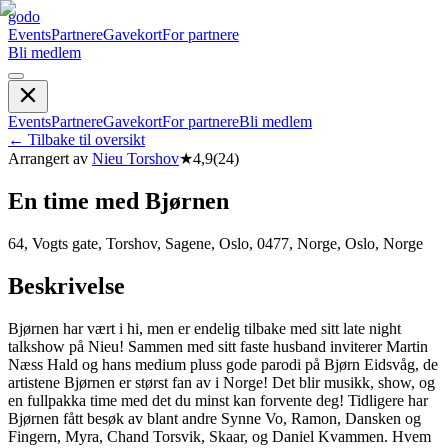
godo
Events
Partnere
Gavekort
For partnere
Bli medlem
Events
Partnere
Gavekort
For partnere
Bli medlem
←
Tilbake til oversikt
Arrangert av
Nieu Torshov
★
4,9
(
24
)
En time med Bjørnen
64, Vogts gate, Torshov, Sagene, Oslo, 0477, Norge, Oslo, Norge
Beskrivelse
Bjørnen har vært i hi, men er endelig tilbake med sitt late night
talkshow på Nieu! Sammen med sitt faste husband inviterer Martin
Næss Hald og hans medium pluss gode parodi på Bjørn Eidsvåg, de
artistene Bjørnen er størst fan av i Norge! Det blir musikk, show, og
en fullpakka time med det du minst kan forvente deg! Tidligere har
Bjørnen fått besøk av blant andre Synne Vo, Ramon, Dansken og
Fingern, Myra, Chand Torsvik, Skaar, og Daniel Kvammen. Hvem