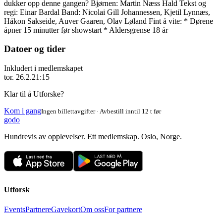
dukker opp denne gangen? Bjørnen: Martin Næss Hald Tekst og
regi: Einar Bardal Band: Nicolai Gill Johannessen, Kjetil Lynnæs,
Håkon Sakseide, Auver Gaaren, Olav Løland Fint å vite: * Dørene
åpner 15 minutter før showstart * Aldersgrense 18 år
Datoer og tider
Inkludert i medlemskapet
tor. 26.2.
21:15
Klar til å Utforske?
Kom i gang
Ingen billettavgifter · Avbestill inntil 12 t før
godo
Hundrevis av opplevelser. Ett medlemskap. Oslo, Norge.
Utforsk
Events
Partnere
Gavekort
Om oss
For partnere