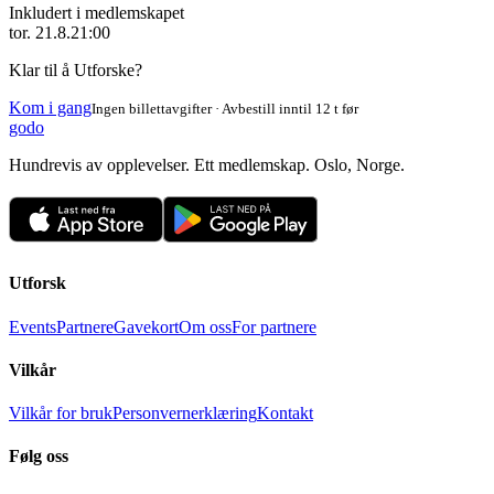
Inkludert i medlemskapet
tor. 21.8.
21:00
Klar til å Utforske?
Kom i gang
Ingen billettavgifter · Avbestill inntil 12 t før
godo
Hundrevis av opplevelser. Ett medlemskap. Oslo, Norge.
Utforsk
Events
Partnere
Gavekort
Om oss
For partnere
Vilkår
Vilkår for bruk
Personvernerklæring
Kontakt
Følg oss