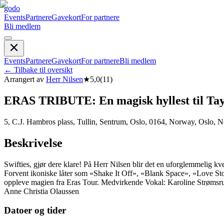
godo
Events
Partnere
Gavekort
For partnere
Bli medlem
Events
Partnere
Gavekort
For partnere
Bli medlem
←
Tilbake til oversikt
Arrangert av
Herr Nilsen
★
5,0
(
11
)
ERAS TRIBUTE: En magisk hyllest til Tay
5, C.J. Hambros plass, Tullin, Sentrum, Oslo, 0164, Norway, Oslo, 
Beskrivelse
Swifties, gjør dere klare! På Herr Nilsen blir det en uforglemmelig k
Forvent ikoniske låter som «Shake It Off», «Blank Space», «Love Stor
oppleve magien fra Eras Tour. Medvirkende Vokal: Karoline Strøms
Anne Christia Olaussen
Datoer og tider