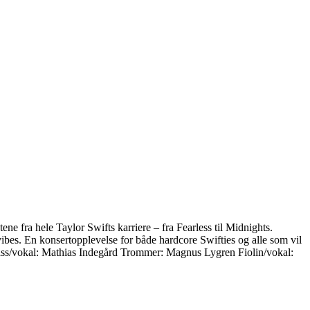
e fra hele Taylor Swifts karriere – fra Fearless til Midnights.
bes. En konsertopplevelse for både hardcore Swifties og alle som vil
ss/vokal: Mathias Indegård Trommer: Magnus Lygren Fiolin/vokal: