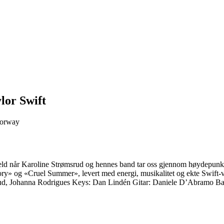
lor Swift
Norway
veld når Karoline Strømsrud og hennes band tar oss gjennom høydepunkten
y» og «Cruel Summer», levert med energi, musikalitet og ekte Swift-vi
rud, Johanna Rodrigues Keys: Dan Lindén Gitar: Daniele D’Abramo Ba