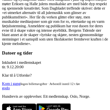
møter Eriksen og Halle julens musikalske arv med både dyp respekt
og spennende kreativitet. Som Dagbladet treffende skriver: dette er
«et utmerket alternativ til all julemusikk som glinser av
publikumsfrieri». Her får du verken glitter eller støy, men
musikalske meditasjoner som gir rom for ro, ettertanke og en varm
førjulsstemning. Anmeldere og publikum har rost duoen for deres
evne til å skape vakre og intense øyeblikk. Bergens Tidende sier
blant annet at de skaper «lyriske og skjøre, nesten gjennomsiktige
stemninger i et samspill som uten fiksfakserier fremhever kraften i de
kjente melodiene».
Datoer og tider
Inkludert i medlemskapet
tir. 9.12.
20:00
Klar til å Utforske?
Kom i gang
Ingen billettavgifter · Avbestill inntil 12 t før
godo
Hundrevis av opplevelser. Ett medlemskap. Oslo, Norge.