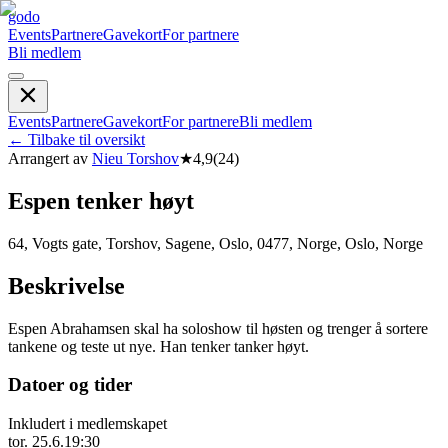
godo
Events
Partnere
Gavekort
For partnere
Bli medlem
Events
Partnere
Gavekort
For partnere
Bli medlem
←
Tilbake til oversikt
Arrangert av
Nieu Torshov
★
4,9
(
24
)
Espen tenker høyt
64, Vogts gate, Torshov, Sagene, Oslo, 0477, Norge, Oslo, Norge
Beskrivelse
Espen Abrahamsen skal ha soloshow til høsten og trenger å sortere
tankene og teste ut nye. Han tenker tanker høyt.
Datoer og tider
Inkludert i medlemskapet
tor. 25.6.
19:30