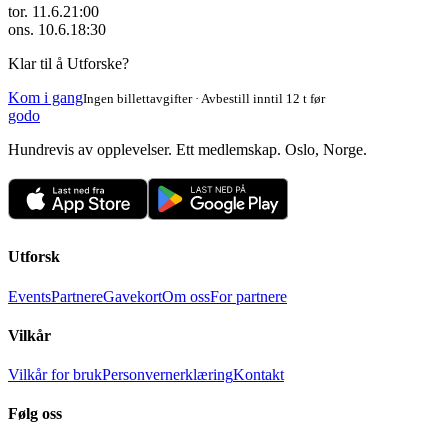
tor. 11.6.
21:00
ons. 10.6.
18:30
Klar til å Utforske?
Kom i gang
Ingen billettavgifter · Avbestill inntil 12 t før
godo
Hundrevis av opplevelser. Ett medlemskap. Oslo, Norge.
Utforsk
Events
Partnere
Gavekort
Om oss
For partnere
Vilkår
Vilkår for bruk
Personvernerklæring
Kontakt
Følg oss