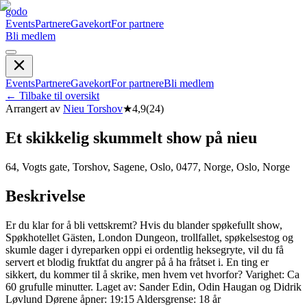
godo
Events
Partnere
Gavekort
For partnere
Bli medlem
Events
Partnere
Gavekort
For partnere
Bli medlem
←
Tilbake til oversikt
Arrangert av
Nieu Torshov
★
4,9
(
24
)
Et skikkelig skummelt show på nieu
64, Vogts gate, Torshov, Sagene, Oslo, 0477, Norge, Oslo, Norge
Beskrivelse
Er du klar for å bli vettskremt? Hvis du blander spøkefullt show,
Spøkhotellet Gästen, London Dungeon, trollfallet, spøkelsestog og
skumle dager i dyreparken oppi ei ordentlig heksegryte, vil du få
servert et blodig fruktfat du angrer på å ha fråtset i. En ting er
sikkert, du kommer til å skrike, men hvem vet hvorfor? Varighet: Ca
60 grufulle minutter. Laget av: Sander Edin, Odin Haugan og Didrik
Løvlund Dørene åpner: 19:15 Aldersgrense: 18 år