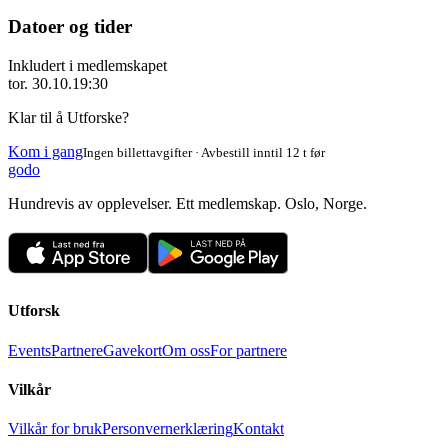
Datoer og tider
Inkludert i medlemskapet
tor. 30.10.
19:30
Klar til å Utforske?
Kom i gang
Ingen billettavgifter · Avbestill inntil 12 t før
godo
Hundrevis av opplevelser. Ett medlemskap. Oslo, Norge.
Utforsk
Events
Partnere
Gavekort
Om oss
For partnere
Vilkår
Vilkår for bruk
Personvernerklæring
Kontakt