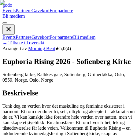
godo
Events
Partnere
Gavekort
For partnere
Bli medlem
Events
Partnere
Gavekort
For partnere
Bli medlem
←
Tilbake til oversikt
Arrangert av
Morning Beat
★
5,0
(
4
)
Euphoria Rising 2026 - Sofienberg Kirke
Sofienberg kirke, Rathkes gate, Sofienberg, Grünerløkka, Oslo,
0559, Norge, Oslo, Norge
Beskrivelse
Tenk deg en verden hvor det maskuline og feminine eksisterer i
harmoni. Et rom der du er fri, sett, uttrykt og akseptert – akkurat som
du er. Vi kan kanskje ikke forandre hele verden over natten, men vi
kan skape et øyeblikk. En atmosfære. Et rom hvor frihet, lek og
tilstedeværelse får lede veien. Velkommen til Euphoria Rising – en
inkluderende kvinnedagsfeiring i Sofienberg kirke, skapt av