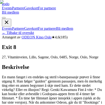
godo
Events
Partnere
Gavekort
For partnere
Bli medlem
Events
Partnere
Gavekort
For partnere
Bli medlem
←
Tilbake til oversikt
Arrangert av
ODEON Kino Oslo
★
4,6
(
185
)
Exit 8
27, Vitaminveien, Lillo, Sagene, Oslo, 0485, Norge, Oslo, Norge
Beskrivelse
En mann fanget i en endeløs og steril t-banepassasje prøver å finne
utgang 8. Han følger "guiden" gjennom passasjen, men én merkelig
ting etter en annen begynner å skje med ham. Er dette stedet
virkelig? Eller en illusjon? Regi: Genki Kawamura Fint å vite: * Du
kan booke eller avbestille i Godopass-appen frem til 4 timer før
filmstart. * Én time før filmstart åpner innsjekk i appen (sjekk at du
har siste versjon). Når du ankommer Odeon, går du til "Bookings" i