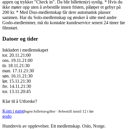
appen og trykker "Check in". Da blir billetten(e) synlig. * Hvis du
ikke møter opp uten å avbestille innen fristen, påløper et gebyr på
200 kr. * Med Duo-medlemskap får dere automatisk plasser
sammen. Har du Solo-medlemskap og ønsker å sitte med andre
Godo-medlemmer, må du kontakte kundeservice senest 24 timer før
filmstart.
Datoer og tider
Inkludert i medlemskapet
tor. 20.11.
21:00
ons. 19.11.
21:00
tir. 18.11.
21:30
man. 17.11.
21:30
søn. 16.11.
21:30
lør. 15.11.
21:30
fre. 14.11.
21:30
tor. 13.11.
20:45
Klar til å Utforske?
Kom i gang
Ingen billettavgifter · Avbestill inntil 12 t før
godo
Hundrevis av opplevelser. Ett medlemskap. Oslo, Norge.