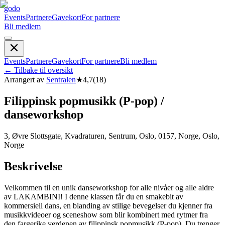
godo
Events
Partnere
Gavekort
For partnere
Bli medlem
Events
Partnere
Gavekort
For partnere
Bli medlem
←
Tilbake til oversikt
Arrangert av
Sentralen
★
4,7
(
18
)
Filippinsk popmusikk (P-pop) /
danseworkshop
3, Øvre Slottsgate, Kvadraturen, Sentrum, Oslo, 0157, Norge, Oslo,
Norge
Beskrivelse
Velkommen til en unik danseworkshop for alle nivåer og alle aldre
av LAKAMBINI! I denne klassen får du en smakebit av
kommersiell dans, en blanding av stilige bevegelser du kjenner fra
musikkvideoer og sceneshow som blir kombinert med rytmer fra
den fargerike verdenen av filippinsk popmusikk (P-pop). Du trenger