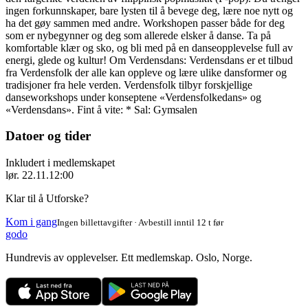
ingen forkunnskaper, bare lysten til å bevege deg, lære noe nytt og
ha det gøy sammen med andre. Workshopen passer både for deg
som er nybegynner og deg som allerede elsker å danse. Ta på
komfortable klær og sko, og bli med på en danseopplevelse full av
energi, glede og kultur! Om Verdensdans: Verdensdans er et tilbud
fra Verdensfolk der alle kan oppleve og lære ulike dansformer og
tradisjoner fra hele verden. Verdensfolk tilbyr forskjellige
danseworkshops under konseptene «Verdensfolkedans» og
«Verdensdans». Fint å vite: * Sal: Gymsalen
Datoer og tider
Inkludert i medlemskapet
lør. 22.11.
12:00
Klar til å Utforske?
Kom i gang
Ingen billettavgifter · Avbestill inntil 12 t før
godo
Hundrevis av opplevelser. Ett medlemskap. Oslo, Norge.