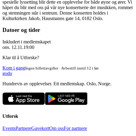
spesielle lyssetting blir dette en opplevelse for både øyne og ører. Vi
håper du blir med oss på vår nye konsertserie der musikken, rommet
og stemningen står i sentrum. Denne konserten holdes i
Kulturkirken Jakob, Hausmanns gate 14, 0182 Oslo.
Datoer og tider
Inkludert i medlemskapet
ons. 12.11.
19:00
Klar til å Utforske?
Kom i gang
Ingen billettavgifter · Avbestill inntil 12 t før
godo
Hundrevis av opplevelser. Ett medlemskap. Oslo, Norge.
Utforsk
Events
Partnere
Gavekort
Om oss
For partnere