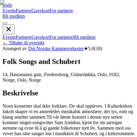
godo
Events
Partnere
Gavekort
For partnere
Bli medlem
Events
Partnere
Gavekort
For partnere
Bli medlem
←
Tilbake til oversikt
Arrangert av
Det Norske Kammerorkester
★
5,0
(
18
)
Folk Songs and Schubert
14, Hausmanns gate, Fredensborg, Grünerløkka, Oslo, 0182,
Norge, Oslo, Norge
Beskrivelse
Noen konserter skal ikke forklare. De skal oppleves. ​ I Kulturkirken
Jakob skaper vi en annerledes musikalsk atmosfære, der lys, rom og
klang smelter sammen. ​Til vår første konsert i denne nye serien
kommer singer-songwriter Sam Amidon, kjent for sin særegne
stemme og evne til å gi gamle folketoner nytt liv. Sammen med oss
vever han sine sanger inn i musikken til Schubert, og i kirkerommets