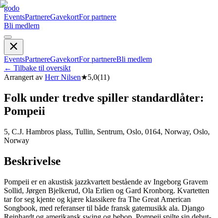
godo
Events
Partnere
Gavekort
For partnere
Bli medlem
Events
Partnere
Gavekort
For partnere
Bli medlem
←
Tilbake til oversikt
Arrangert av
Herr Nilsen
★
5,0
(
11
)
Folk under tredve spiller standardlåter:
Pompeii
5, C.J. Hambros plass, Tullin, Sentrum, Oslo, 0164, Norway, Oslo,
Norway
Beskrivelse
Pompeii er en akustisk jazzkvartett bestående av Ingeborg Gravem
Sollid, Jørgen Bjelkerud, Ola Erlien og Gard Kronborg. Kvartetten
tar for seg kjente og kjære klassikere fra The Great American
Songbook, med referanser til både fransk gatemusikk ala. Django
Reinhardt og amerikansk swing og bebop. Pompeii spilte sin debut-