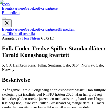
godo
Events
Partnere
Gavekort
For partnere
Bli medlem
Events
Partnere
Gavekort
For partnere
Bli medlem
←
Tilbake til oversikt
Arrangert av
Herr Nilsen
★
5,0
(
11
)
Folk Under Tredve Spiller Standardlåter:
Tarald Kongshaug kvartett
5, C.J. Hambros plass, Tullin, Sentrum, Oslo, 0164, Norway, Oslo,
Norway
Beskrivelse
23 år gamle Tarald Kongshaug er en oslobasert bassist. Han fullførte
skolegang på jazzlinja ved NTNU høsten 2025. Han har gjort seg
bemerket på den norske jazzcenen med artister og band som Hogne
Kleiberg trio, Jesse van Ruller, Grossband og mange flere. 11. mars
samler han en gjeng av fantastiske musikere som han deler