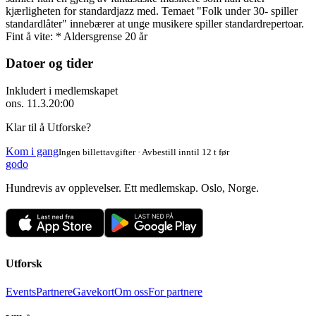
kjærligheten for standardjazz med. Temaet "Folk under 30- spiller
standardlåter" innebærer at unge musikere spiller standardrepertoar.
Fint å vite: * Aldersgrense 20 år
Datoer og tider
Inkludert i medlemskapet
ons. 11.3.
20:00
Klar til å Utforske?
Kom i gang
Ingen billettavgifter · Avbestill inntil 12 t før
godo
Hundrevis av opplevelser. Ett medlemskap. Oslo, Norge.
Utforsk
Events
Partnere
Gavekort
Om oss
For partnere