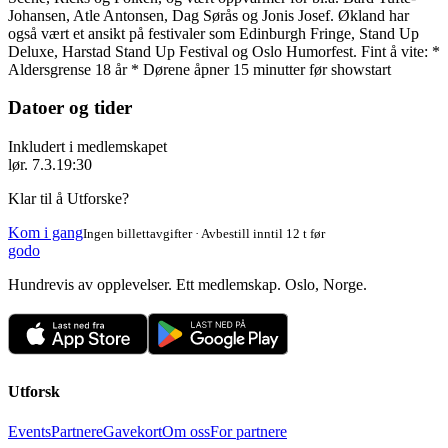
Johansen, Atle Antonsen, Dag Sørås og Jonis Josef. Økland har
også vært et ansikt på festivaler som Edinburgh Fringe, Stand Up
Deluxe, Harstad Stand Up Festival og Oslo Humorfest. Fint å vite: *
Aldersgrense 18 år * Dørene åpner 15 minutter før showstart
Datoer og tider
Inkludert i medlemskapet
lør. 7.3.
19:30
Klar til å Utforske?
Kom i gang
Ingen billettavgifter · Avbestill inntil 12 t før
godo
Hundrevis av opplevelser. Ett medlemskap. Oslo, Norge.
Utforsk
Events
Partnere
Gavekort
Om oss
For partnere