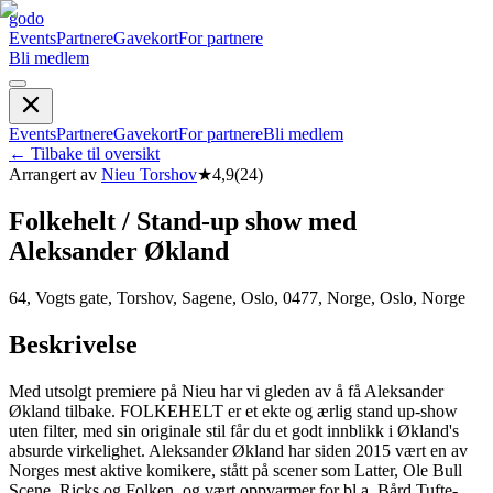
godo
Events
Partnere
Gavekort
For partnere
Bli medlem
Events
Partnere
Gavekort
For partnere
Bli medlem
←
Tilbake til oversikt
Arrangert av
Nieu Torshov
★
4,9
(
24
)
Folkehelt / Stand-up show med
Aleksander Økland
64, Vogts gate, Torshov, Sagene, Oslo, 0477, Norge, Oslo, Norge
Beskrivelse
Med utsolgt premiere på Nieu har vi gleden av å få Aleksander
Økland tilbake. FOLKEHELT er et ekte og ærlig stand up-show
uten filter, med sin originale stil får du et godt innblikk i Økland's
absurde virkelighet. Aleksander Økland har siden 2015 vært en av
Norges mest aktive komikere, stått på scener som Latter, Ole Bull
Scene, Ricks og Folken, og vært oppvarmer for bl.a. Bård Tufte-